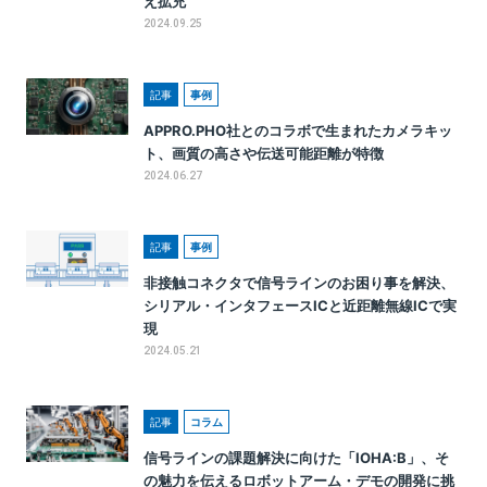
え拡充
2024.09.25
記事
事例
APPRO.PHO社とのコラボで生まれたカメラキッ
ト、画質の高さや伝送可能距離が特徴
2024.06.27
記事
事例
非接触コネクタで信号ラインのお困り事を解決、
シリアル・インタフェースICと近距離無線ICで実
現
2024.05.21
記事
コラム
信号ラインの課題解決に向けた「IOHA:B」、そ
の魅力を伝えるロボットアーム・デモの開発に挑