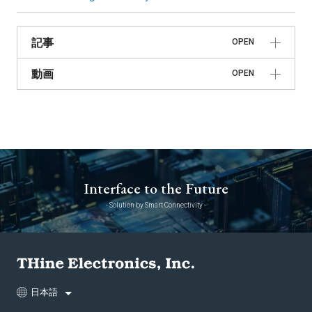
記事
OPEN
動画
OPEN
Interface to the Future
- Solution by Smart Connectivity -
日本語