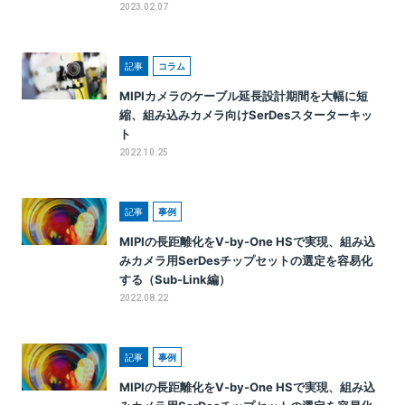
2023.02.07
記事
コラム
MIPIカメラのケーブル延長設計期間を大幅に短
縮、組み込みカメラ向けSerDesスターターキッ
ト
2022.10.25
記事
事例
MIPIの長距離化をV-by-One HSで実現、組み込
みカメラ用SerDesチップセットの選定を容易化
する（Sub-Link編）
2022.08.22
記事
事例
MIPIの長距離化をV-by-One HSで実現、組み込