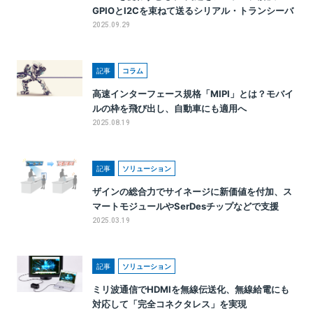
GPIOとI2Cを束ねて送るシリアル・トランシーバ
2025.09.29
記事
コラム
高速インターフェース規格「MIPI」とは？モバイ
ルの枠を飛び出し、自動車にも適用へ
2025.08.19
記事
ソリューション
ザインの総合力でサイネージに新価値を付加、ス
マートモジュールやSerDesチップなどで支援
2025.03.19
記事
ソリューション
ミリ波通信でHDMIを無線伝送化、無線給電にも
対応して「完全コネクタレス」を実現