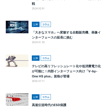
戦
2024.02.01
記事
コラム
「大きなスマホ」へ変貌する自動販売機、画像イ
ンターフェースの延長に挑む
2024.01.05
記事
コラム
テレビの高リフレッシュレート化や低消費電力化
が可能に！内部インターフェース向け「V-by-
One HS plus」規格が登場
2023.07.11
記事
コラム
高速伝送時代のESD保護