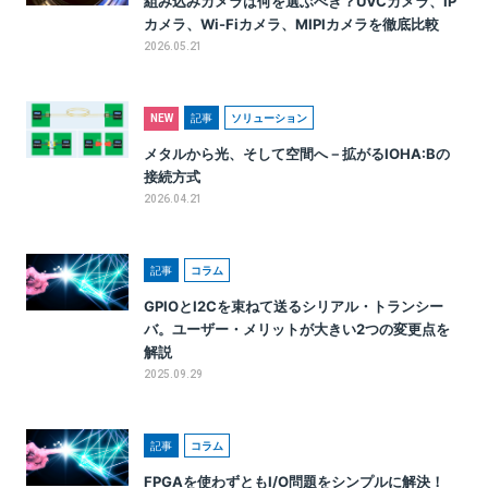
組み込みカメラは何を選ぶべき？UVCカメラ、IP
カメラ、Wi-Fiカメラ、MIPIカメラを徹底比較
2026.05.21
記事
ソリューション
NEW
メタルから光、そして空間へ－拡がるIOHA:Bの
接続方式
2026.04.21
記事
コラム
GPIOとI2Cを束ねて送るシリアル・トランシー
バ。ユーザー・メリットが大きい2つの変更点を
解説
2025.09.29
記事
コラム
FPGAを使わずともI/O問題をシンプルに解決！