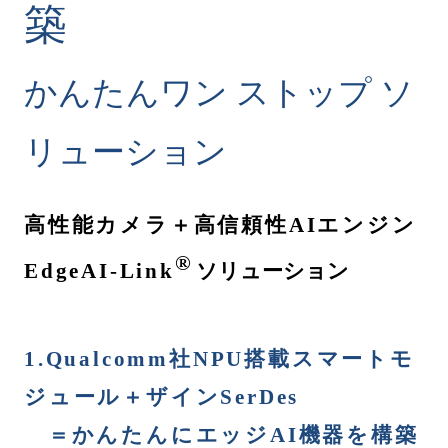
築
かんたん
ワン ストップ ソ
リューション
高性能カメラ＋高信頼性
AI
エンジン
®
EdgeAI
-Link
ソリューション
1.Qualcomm
社
NPU
搭載スマートモ
ジュール＋ザイン
SerDes
＝かんたんにエッジAI機器を構築