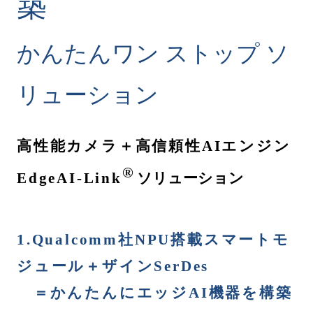
築
かんたん
ワン ストップ ソ
リューション
高性能カメラ＋高信頼性
AI
エンジン
®
EdgeAI
-Link
ソリューション
1.Qualcomm
社
NPU
搭載スマートモ
ジュール＋ザイン
SerDes
＝かんたんにエッジAI機器を構築