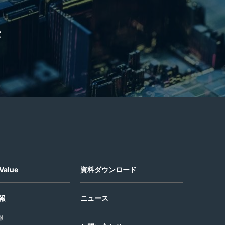
e
Value
資料ダウンロード
報
ニュース
報