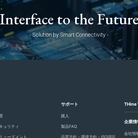
Interface to the Futur
- Solution by Smart Connectivity -
サポート
THine 
育
購入
企業情
キュリティ
製品FAQ
会社情
ミューズメント
品質方針・環境方針・ISO認証