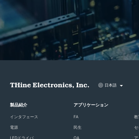
日本語
製品紹介
アプリケーション
インタフェース
FA
教
電源
民生
セ
LEDドライバ
OA
ア