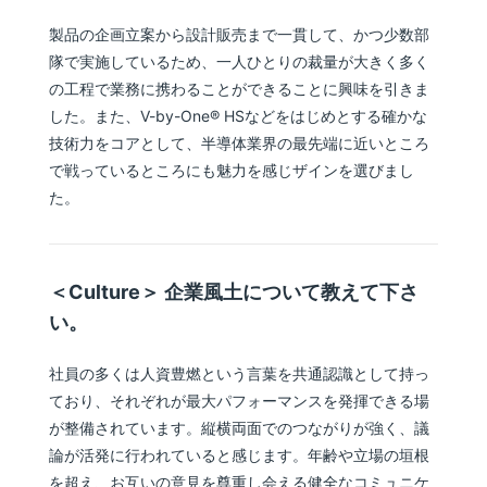
製品の企画立案から設計販売まで一貫して、かつ少数部
隊で実施しているため、一人ひとりの裁量が大きく多く
の工程で業務に携わることができることに興味を引きま
した。また、V-by-One® HSなどをはじめとする確かな
技術力をコアとして、半導体業界の最先端に近いところ
で戦っているところにも魅力を感じザインを選びまし
た。
＜Culture＞ 企業風土について教えて下さ
い。
社員の多くは人資豊燃という言葉を共通認識として持っ
ており、それぞれが最大パフォーマンスを発揮できる場
が整備されています。縦横両面でのつながりが強く、議
論が活発に行われていると感じます。年齢や立場の垣根
を超え、お互いの意見を尊重し会える健全なコミュニケ