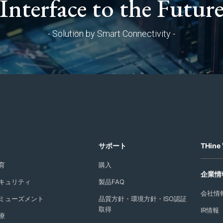
Interface to the Futur
- Solution by Smart Connectivity -
サポート
THine 
育
購入
企業情
キュリティ
製品FAQ
会社情
ミューズメント
品質方針・環境方針・ISO認証
取得
IR情報
療