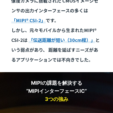
像度カメラに搭載された
CMOSイメージセ
ンサの出力インターフェースの多くは
「MIPI® CSI-2」
です。
しかし、元々モバイルから生まれたMIPI®
CSI-2は
「伝送距離が短い（30cm程）」
と
いう弱点があり、
距離を延ばすニーズがあ
るアプリケーションでは不向きでした。
MIPIの課題を解決する
”MIPIインターフェースIC”
3つの強み