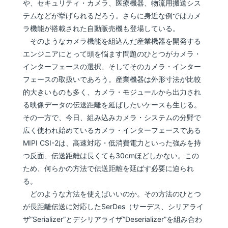
や、セキュリティ・カメラ、医療機器、物流用搬送シス
テムなどが挙げられるだろう。さらに身近な例ではカメ
ラ機能が搭載された自動販売機も登場している。
そのようなカメラ機能を組込んだ産業機器を開発する
エンジニアにとって頭を悩ます問題のひとつがカメラ・
インターフェースの選択、そしてそのカメラ・インター
フェースの取扱いであろう。産業機器は外形寸法が比較
的大きいものも多く、カメラ・モジュールから出力され
る映像データの伝送距離を延ばしたいケースも生じる。
その一方で、今日、組み込みカメラ・システムの分野で
広く使われ始めているカメラ・インターフェースである
MIPI CSI-2は、高速対応・低消費電力といった強みを持
つ反面、伝送距離は長くても30cmほどしかない。この
ため、何らかの方法で伝送距離を延ばす必要に迫られ
る。
どのような方法を使えばいいのか。その方法のひとつ
が長距離伝送に対応したSerDes（サーデス、シリアライ
ザ”Serializer”とデシリアライザ”Deserializer”を組み合わ