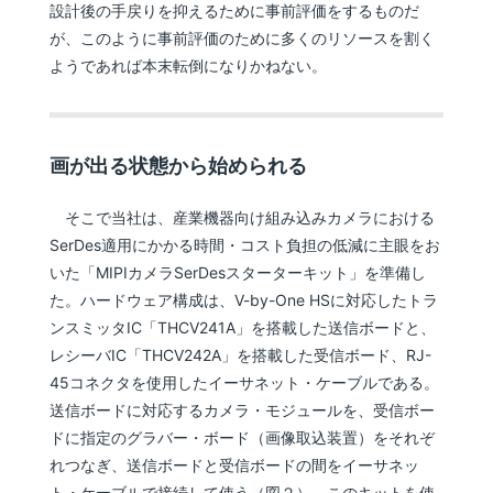
設計後の手戻りを抑えるために事前評価をするものだ
が、このように事前評価のために多くのリソースを割く
ようであれば本末転倒になりかねない。
画が出る状態から始められる
そこで当社は、産業機器向け組み込みカメラにおける
SerDes適用にかかる時間・コスト負担の低減に主眼をお
いた「MIPIカメラSerDesスターターキット」を準備し
た。ハードウェア構成は、V-by-One HSに対応したトラ
ンスミッタIC「THCV241A」を搭載した送信ボードと、
レシーバIC「THCV242A」を搭載した受信ボード、RJ-
45コネクタを使用したイーサネット・ケーブルである。
送信ボードに対応するカメラ・モジュールを、受信ボー
ドに指定のグラバー・ボード（画像取込装置）をそれぞ
れつなぎ、送信ボードと受信ボードの間をイーサネッ
ト・ケーブルで接続して使う（図２）。このキットを使