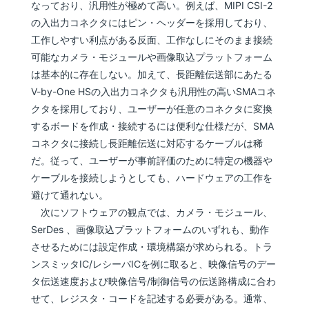
なっており、汎用性が極めて高い。例えば、MIPI CSI-2
の入出力コネクタにはピン・ヘッダーを採用しており、
工作しやすい利点がある反面、工作なしにそのまま接続
可能なカメラ・モジュールや画像取込プラットフォーム
は基本的に存在しない。加えて、長距離伝送部にあたる
V-by-One HSの入出力コネクタも汎用性の高いSMAコネ
クタを採用しており、ユーザーが任意のコネクタに変換
するボードを作成・接続するには便利な仕様だが、SMA
コネクタに接続し長距離伝送に対応するケーブルは稀
だ。従って、ユーザーが事前評価のために特定の機器や
ケーブルを接続しようとしても、ハードウェアの工作を
避けて通れない。
次にソフトウェアの観点では、カメラ・モジュール、
SerDes 、画像取込プラットフォームのいずれも、動作
させるためには設定作成・環境構築が求められる。トラ
ンスミッタIC/レシーバICを例に取ると、映像信号のデー
タ伝送速度および映像信号/制御信号の伝送路構成に合わ
せて、レジスタ・コードを記述する必要がある。通常、