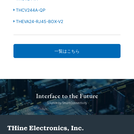
THCV244A-QP
THEVA24-RJ45-BOX-V2
一覧はこちら
Interface to the Future
- Solution by Smart Connectivity -