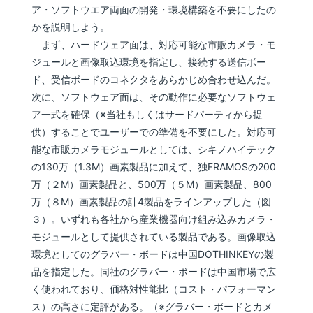
ア・ソフトウエア両面の開発・環境構築を不要にしたの
かを説明しよう。
まず、ハードウェア面は、対応可能な市販カメラ・モ
ジュールと画像取込環境を指定し、接続する送信ボー
ド、受信ボードのコネクタをあらかじめ合わせ込んだ。
次に、ソフトウェア面は、その動作に必要なソフトウェ
ア一式を確保（※当社もしくはサードパーティから提
供）することでユーザーでの準備を不要にした。対応可
能な市販カメラモジュールとしては、シキノハイテック
の130万（1.3M）画素製品に加えて、独FRAMOSの200
万（２M）画素製品と、500万（５M）画素製品、800
万（８M）画素製品の計4製品をラインアップした（図
３）。いずれも各社から産業機器向け組み込みカメラ・
モジュールとして提供されている製品である。画像取込
環境としてのグラバー・ボードは中国DOTHINKEYの製
品を指定した。同社のグラバー・ボードは中国市場で広
く使われており、価格対性能比（コスト・パフォーマン
ス）の高さに定評がある。（※グラバー・ボードとカメ