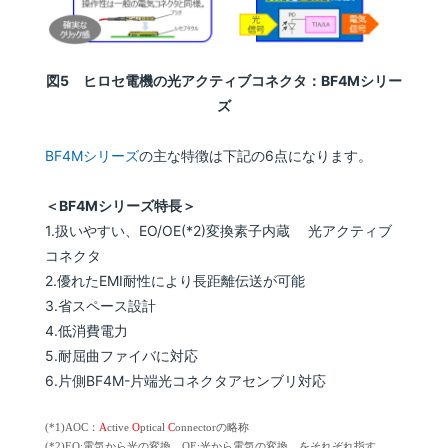
図5 ヒロセ電機の光アクティブコネクタ：BF4Mシリー
ズ
BF4Mシリーズ
の主な特徴は下記の6点になります。
＜BF4Mシリーズ特長＞
1.扱いやすい、EO/OE(*2)変換素子内蔵 光アクティブ
コネクタ
2.優れたEMI耐性により長距離伝送が可能
3.省スペース設計
4.低消費電力
5.耐屈曲ファイバに対応
6.片側BF4M-片端光コネクタアセンブリ対応
(*1)
AOC
：
A
ctive
O
ptical
C
onnector
の略称
(*2)EO:電気から光の変換、OE:光から電気の変換、をそれぞれ指す。