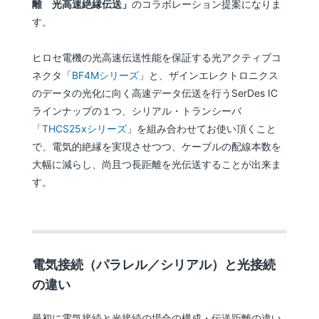
離 光高速絶縁伝送」
のコラボレーション提案になりま
す。
ヒロセ電機の光高速伝送性能を保証する光アクティブコ
ネクタ「
BF4Mシリーズ
」と、ザインエレクトロニクス
のデータの光化に向く高速データ伝送を行うSerDes IC
ラインナップの１つ、シリアル・トランシーバ
「
THCS25xシリーズ
」を組み合わせてお使い頂くこと
で、電気的絶縁を実現させつつ、ケーブルの配線本数を
大幅に減らし、尚且つ長距離を光伝送することが出来ま
す。
電気接続（パラレル／シリアル）と光接続
の違い
最初に電気接続と光接続の場合の構成・伝送距離の違い