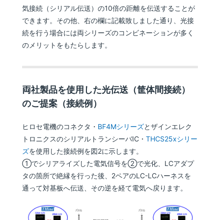
気接続（シリアル伝送）の10倍の距離を伝送することが
できます。その他、右の欄に記載致しました通り、光接
続を行う場合には両シリーズのコンビネーションが多く
のメリットをもたらします。
両社製品を使用した光伝送（筐体間接続）
のご提案（接続例）
ヒロセ電機のコネクタ・
BF4Mシリーズ
とザインエレク
トロニクスのシリアルトランシーバIC・
THCS25xシリー
ズ
を使用した接続例を図2に示します。
①でシリアライズした電気信号を②で光化、LCアダプ
タの箇所で絶縁を行った後、2ペアのLC-LCハーネスを
通って対基板へ伝送、その逆を経て電気へ戻ります。