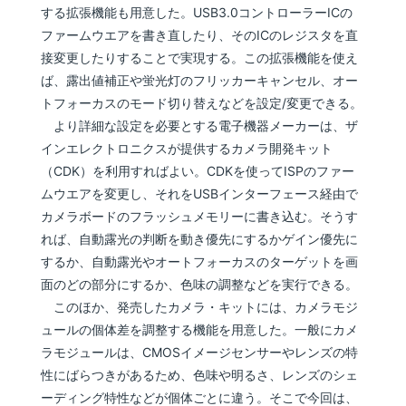
する拡張機能も用意した。USB3.0コントローラーICの
ファームウエアを書き直したり、そのICのレジスタを直
接変更したりすることで実現する。この拡張機能を使え
ば、露出値補正や蛍光灯のフリッカーキャンセル、オー
トフォーカスのモード切り替えなどを設定/変更できる。
より詳細な設定を必要とする電子機器メーカーは、ザ
インエレクトロニクスが提供するカメラ開発キット
（CDK）を利用すればよい。CDKを使ってISPのファー
ムウエアを変更し、それをUSBインターフェース経由で
カメラボードのフラッシュメモリーに書き込む。そうす
れば、自動露光の判断を動き優先にするかゲイン優先に
するか、自動露光やオートフォーカスのターゲットを画
面のどの部分にするか、色味の調整などを実行できる。
このほか、発売したカメラ・キットには、カメラモジ
ュールの個体差を調整する機能を用意した。一般にカメ
ラモジュールは、CMOSイメージセンサーやレンズの特
性にばらつきがあるため、色味や明るさ、レンズのシェ
ーディング特性などが個体ごとに違う。そこで今回は、