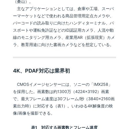
（桑山）。
主なアプリケーションとしては、倉庫や工場、スーパ
ーマーケットなどで使われる商品管理用定点カメラや、
バーコードの読み取りに向けたハンディターミナル、パ
スポートや運転免許証などのID認証用カメラ、人流や動
線のモニタリング用カメラ、産業用AR（拡張現実）カメ
ラ、教育用途に向けた書画カメラなどを想定している。
4K、PDAF対応は業界初
CMOSイメージセンサーには、ソニーの「IMX258」
を採用した。画素数は約1300万（4224×3192）画素
で、最大フレーム速度は30フレーム/秒（3840×2160画
素出力時）に対応する（表1）。いわゆる4K解像度の映
像/画像を撮影できる。
表1 対応する画素数とフレーム速度