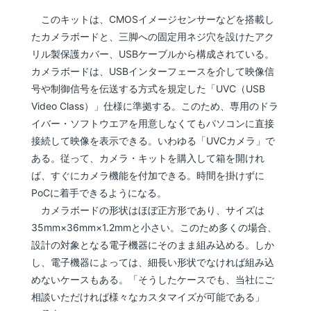
このキットは、CMOSイメージセンサーなどを搭載し
たカメラボードと、三脚への固定用ネジ穴を設けたアク
リル製保護カバー、USBケーブルから構成されている。
カメラボードは、USBインターフェースを介して映像信
号や制御信号を伝送する方式を規定した「UVC（USB
Video Class）」仕様に準拠する。このため、専用のドラ
イバー・ソフトウエアを用意しなくてもパソコンに直接
接続して映像を表示できる。いわゆる「UVCカメラ」で
ある。従って、カメラ・キットを購入して箱を開けれ
ば、すぐにカメラ機能を付加できる。時間を掛けずに
PoCに着手できるようになる。
カメラボードの形状はほぼ正方形であり、サイズは
35mm×36mm×1.2mmと小さい。このため多くの場合、
設計の対象となる電子機器にそのまま組み込める。しか
し、電子機器によっては、細長い形状でなければ組み込
めないケースもある。「そうしたケースでも、当社にご
相談いただければ様々なカスタマイズが可能である」