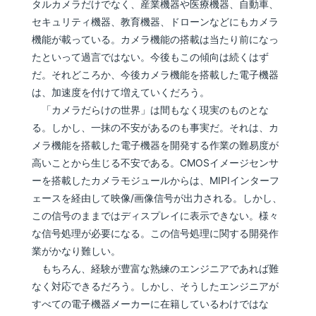
タルカメラだけでなく、産業機器や医療機器、自動車、
セキュリティ機器、教育機器、ドローンなどにもカメラ
機能が載っている。カメラ機能の搭載は当たり前になっ
たといって過言ではない。今後もこの傾向は続くはず
だ。それどころか、今後カメラ機能を搭載した電子機器
は、加速度を付けて増えていくだろう。
「カメラだらけの世界」は間もなく現実のものとな
る。しかし、一抹の不安があるのも事実だ。それは、カ
メラ機能を搭載した電子機器を開発する作業の難易度が
高いことから生じる不安である。CMOSイメージセンサ
ーを搭載したカメラモジュールからは、MIPIインターフ
ェースを経由して映像/画像信号が出力される。しかし、
この信号のままではディスプレイに表示できない。様々
な信号処理が必要になる。この信号処理に関する開発作
業がかなり難しい。
もちろん、経験が豊富な熟練のエンジニアであれば難
なく対応できるだろう。しかし、そうしたエンジニアが
すべての電子機器メーカーに在籍しているわけではな