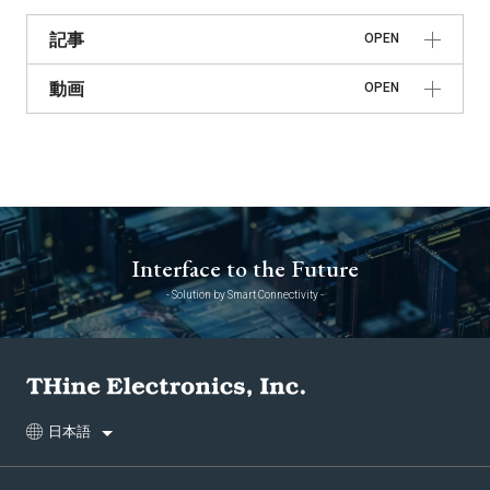
記事
OPEN
動画
OPEN
Interface to the Future
- Solution by Smart Connectivity -
日本語