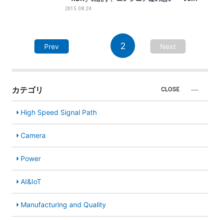
2015.08.24
2
Prev
Next
カテゴリ
CLOSE
High Speed Signal Path
Camera
Power
AI&IoT
Manufacturing and Quality