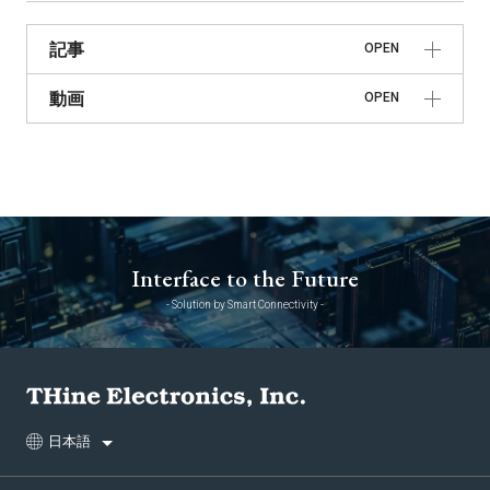
記事
OPEN
動画
OPEN
Interface to the Future
- Solution by Smart Connectivity -
日本語