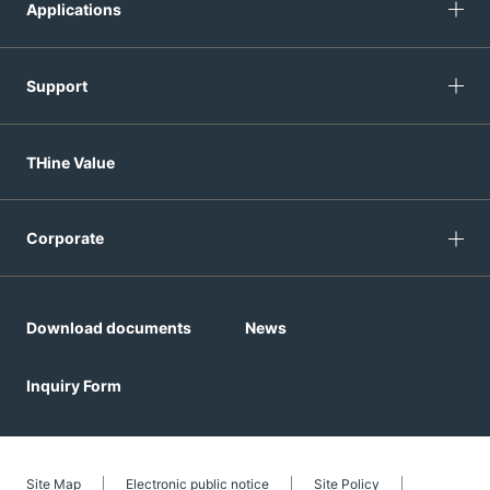
Applications
Support
THine Value
Corporate
Download documents
News
Inquiry Form
Site Map
Electronic public notice
Site Policy