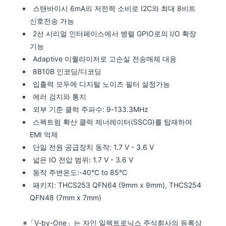
스탠바이시 6mA의 저전력 소비로 I2C와 최대 8비트
신호전송 가능
2선 시리얼 인터페이스에서 병렬 GPIO로의 I/O 확장
기능
Adaptive 이퀄라이저로 고손실 전송매체 대응
8B10B 인코딩/디코딩
입출력 모두에 디지털 노이즈 필터 설정가능
에러 검지와 통지
외부 기준 클럭 주파수: 9-133.3MHz
스펙트럼 확산 클럭 제너레이터(SSCG)를 탑재하여
EMI 억제
단일 전원 공급장치 동작: 1.7 V - 3.6 V
넓은 IO 전압 범위: 1.7 V - 3.6 V
동작 주변온도:-40°C to 85°C
패키지: THCS253 QFN64 (9mm x 9mm), THCS254
QFN48 (7mm x 7mm)
※「V-by-One」는 자인 일렉트로닉스 주식회사의 등록상