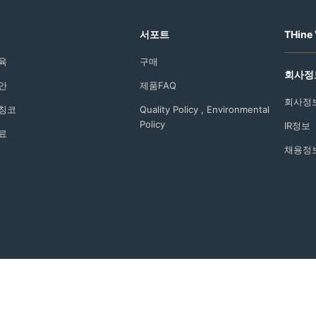
서포트
THine 
육
구매
회사정
안
제품FAQ
회사정
칭코
Quality Policy , Environmental
Policy
IR정보
료
채용정