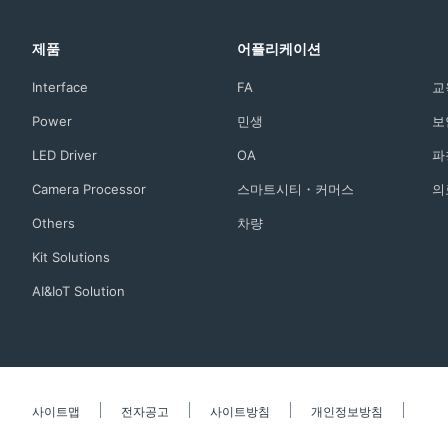
제품
어플리케이션
Interface
FA
교
Power
민생
보
LED Driver
OA
파
Camera Processor
스마트시티・커머스
의
Others
차량
Kit Solutions
AI&IoT Solution
사이트맵
전자공고
사이트방침
개인정보방침