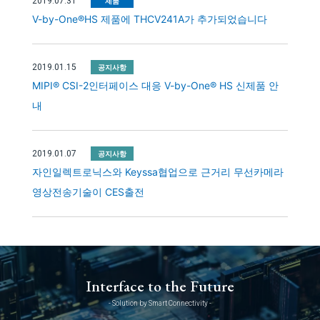
2019.07.31
제품
V-by-One®HS 제품에 THCV241A가 추가되었습니다
2019.01.15
공지사항
MIPI® CSI-2인터페이스 대응 V-by-One® HS 신제품 안
내
2019.01.07
공지사항
자인일렉트로닉스와 Keyssa협업으로 근거리 무선카메라
영상전송기술이 CES출전
Interface to the Future
- Solution by Smart Connectivity -