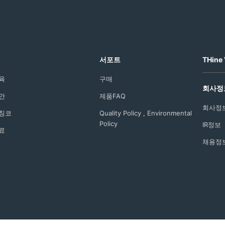
서포트
THine 
육
구매
회사정
안
제품FAQ
회사정
칭코
Quality Policy , Environmental
Policy
IR정보
료
채용정