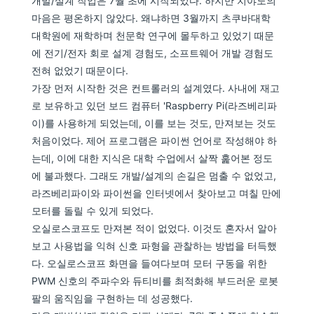
개발/설계 작업은 7월 초에 시작되었다. 하지만 치야노의
마음은 평온하지 않았다. 왜냐하면 3월까지 츠쿠바대학
대학원에 재학하며 천문학 연구에 몰두하고 있었기 때문
에 전기/전자 회로 설계 경험도, 소프트웨어 개발 경험도
전혀 없었기 때문이다.
가장 먼저 시작한 것은 컨트롤러의 설계였다. 사내에 재고
로 보유하고 있던 보드 컴퓨터 'Raspberry Pi(라즈베리파
이)를 사용하게 되었는데, 이를 보는 것도, 만져보는 것도
처음이었다. 제어 프로그램은 파이썬 언어로 작성해야 하
는데, 이에 대한 지식은 대학 수업에서 살짝 훑어본 정도
에 불과했다. 그래도 개발/설계의 손길은 멈출 수 없었고,
라즈베리파이와 파이썬을 인터넷에서 찾아보고 며칠 만에
모터를 돌릴 수 있게 되었다.
오실로스코프도 만져본 적이 없었다. 이것도 혼자서 알아
보고 사용법을 익혀 신호 파형을 관찰하는 방법을 터득했
다. 오실로스코프 화면을 들여다보며 모터 구동을 위한
PWM 신호의 주파수와 듀티비를 최적화해 부드러운 로봇
팔의 움직임을 구현하는 데 성공했다.