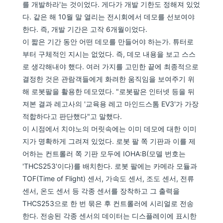
를 개발하라'는 것이었다. 게다가 개발 기한도 정해져 있었
다. 같은 해 10월 말 열리는 전시회에서 데모를 선보여야
한다. 즉, 개발 기간은 고작 6개월이었다.
이 짧은 기간 동안 어떤 데모를 만들어야 하는가. 튜터로
부터 구체적인 지시는 없었다. 즉, 데모 내용을 보고 스스
로 생각해내야 했다. 여러 가지를 고민한 끝에 최종적으로
결정한 것은 관람객들에게 화려한 움직임을 보여주기 위
해 로봇팔을 활용한 데모였다. "로봇팔은 인터넷 등을 뒤
져본 결과 레고사의 '교육용 레고 마인드스톰 EV3'가 가장
적합하다고 판단했다"고 말했다.
이 시점에서 치야노의 머릿속에는 이미 데모에 대한 이미
지가 명확하게 그려져 있었다. 로봇 팔 쪽 기판과 이를 제
어하는 컨트롤러 쪽 기판 모두에 IOHA:B(모델 번호는
'THCS253'이다)를 배치한다. 로봇 팔에는 카메라 모듈과
TOF(Time of Flight) 센서, 가속도 센서, 조도 센서, 전류
센서, 온도 센서 등 각종 센서를 장착하고 그 출력을
THCS253으로 한 번 묶은 후 컨트롤러에 시리얼로 전송
한다. 전송된 각종 센서의 데이터는 디스플레이에 표시한