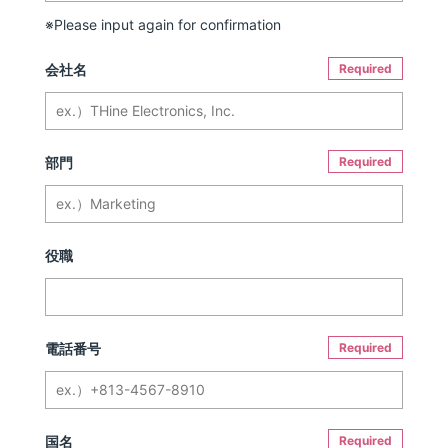
※Please input again for confirmation
会社名
Required
部門
Required
役職
電話番号
Required
国名
Required