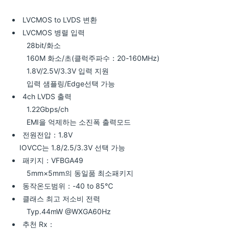
LVCMOS to LVDS 변환
LVCMOS 병렬 입력
28bit/화소
160M 화소/초(클럭주파수：20-160MHz)
1.8V/2.5V/3.3V 입력 지원
입력 샘플링/Edge선택 가능
4ch LVDS 출력
1.22Gbps/ch
EMI을 억제하는 소진폭 출력모드
전원전압：1.8V
IOVCC는 1.8/2.5/3.3V 선택 가능
패키지：VFBGA49
5mm×5mm의 동일품 최소패키지
동작온도범위：-40 to 85℃
클래스 최고 저소비 전력
Typ.44mW @WXGA60Hz
추천 Rx：