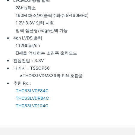
LVCMOS 병렬 입력
28bit/화소
160M 화소/초(클럭주파수 8-160MHz)
1.2V-3.3V 입력 지원
입력 샘플링/Edge선택 가능
4ch LVDS 출력
1.12Gbps/ch
EMI을 억제하는 소진폭 출력모드
전원전압：3.3V
패키지：TSSOP56
※THC63LVDM83R와 PIN 호환품
추천 Rx：
THC63LVDF84C
THC63LVDR84C
THC63LVD104C