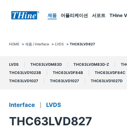
제품
어플리케이션
서포트
THine V
HOME
제품 / Interface
LVDS
THC63LVD827
LVDS
THC63LVDM83D
THC63LVDM83D-Z
TH
THC63LVD1023B
THC63LVDF84B
THC63LVDF84C
THC63LVD1027
THC63LVD1027
THC63LVD1027D
Interface
LVDS
THC63LVD827