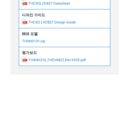
THC63LVD827 Datasheet
디자인 가이드
THC63 LVD827 Design Guide
IBIS 모델
THAN0131.zip
평가보드
THAN0210_THEVA827_Rev100E.pdf