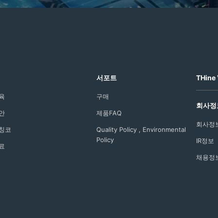
서포트
THine 
육
구매
회사정
안
제품FAQ
회사정
칭코
Quality Policy , Environmental
Policy
IR정보
료
채용정