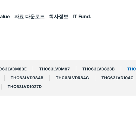
alue
자료 다운로드
회사정보
IT Fund.
C63LVDM83E
THC63LVDM87
THC63LVD823B
THC
THC63LVDR84B
THC63LVDR84C
THC63LVD104C
THC63LVD1027D