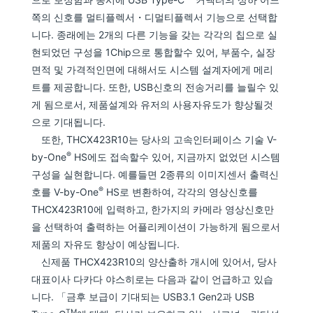
쪽의 신호를 멀티플렉서・디멀티플렉서 기능으로 선택합
니다. 종래에는 2개의 다른 기능을 갖는 각각의 칩으로 실
현되었던 구성을 1Chip으로 통합할수 있어, 부품수, 실장
면적 및 가격적인면에 대해서도 시스템 설계자에게 메리
트를 제공합니다. 또한, USB신호의 전송거리를 늘릴수 있
게 됨으로서, 제품설계와 유저의 사용자유도가 향상될것
으로 기대됩니다.
또한, THCX423R10는 당사의 고속인터페이스 기술 V-
®
by-One
HS에도 접속할수 있어, 지금까지 없었던 시스템
구성을 실현합니다. 예를들면 2종류의 이미지센서 출력신
®
호를 V-by-One
HS로 변환하여, 각각의 영상신호를
THCX423R10에 입력하고, 한가지의 카메라 영상신호만
을 선택하여 출력하는 어플리케이션이 가능하게 됨으로서
제품의 자유도 향상이 예상됩니다.
신제품 THCX423R10의 양산출하 개시에 있어서, 당사
대표이사 다카다 야스히로는 다음과 같이 언급하고 있습
니다. 「금후 보급이 기대되는 USB3.1 Gen2과 USB
TM