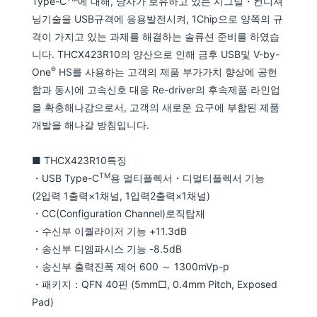
Type-C
에 대해, 당사가 보유하고 있는 시그널・컨디셔
닝기술을 USB규격에 응용발전시켜, 1Chip으로 양쪽의 규
격이 가지고 있는 과제를 해결하는 솔류션 준비를 하였습
니다. THCX423R10의 양산으로 인해 금후 USB및 V-by-
®
One
HS를 사용하는 고객의 제품 부가가치 향상에 공헌
함과 동시에 고속신호 대응 Re-driver의 후속제품 라인업
을 확충해나감으로서, 고객의 새로운 요구에 부합된 제품
개발을 해나갈 방침입니다.
■ THCX423R10특징
TM
・USB Type-C
용 멀티플렉서・디멀티플렉서 기능
(2입력 1출력×1채널, 1입력2출력×1채널)
・CC(Configuration Channel)로직탑재
・수신부 이퀄라이저 기능 +11.3dB
・송신부 디엠파시스 기능 -8.5dB
・송신부 출력진폭 제어 600 ～ 1300mVp-p
・패키지：QFN 40핀 (5mm□, 0.4mm Pitch, Exposed
Pad)