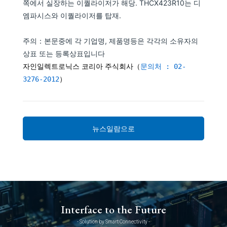
쪽에서 실장하는 이퀄라이저가 해당. THCX423R10는 디
엠파시스와 이퀄라이저를 탑재.
주의：본문중에 각 기업명, 제품명등은 각각의 소유자의
상표 또는 등록상표입니다
자인일렉트로닉스 코리아 주식회사
（
문의처 : 02-
3276-2012
）
뉴스일람으로
Interface to the Future
- Solution by Smart Connectivity -