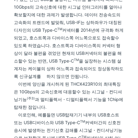
10Gbps의 고속신호에 대한 시그널 인터그리티를 얼마나
확보할지에 대한 과제가 발생합니다. 데이터 전송속도의
고속화의 트랜드에 발맞춰, USB-IF는 상하좌우가 대칭된
TM
디자인의 USB Type-C
커넥터를 2014년에 규격화 하게
되었고, 호스트쪽과 디바이스쪽 어느쪽으로도 접속할수
있도록 하였습니다. 호스트쪽과 디바이스쪽의 커넥터 형
상이 달라 불편을 겪었던 현재의 USB커넥터의 불편을 해
TM
소할수 있는 반면, USB Type-C
을 실장하는 시스템 설
계자는 케이블의 상하 어느쪽과 접속되어도 정상동작하도
록 신규설계를 하지 않으면 안됩니다.
이번에 양산을 개시하게 된 THCX423R10의 최대특징
은 10Gbps의 고속신호에 대응할수 있는 시그널・컨디셔
(주3)
닝기능
과 멀티플렉서・디멀티플렉서 기능을 1Chip에
탑재한 점입니다.
이로인해, 예를들면 USB탑재기기 내부의 USB호스트
TM
또는 USB디바이스와 USB Type-C
커넥터간의 신호전
송시에 발생하는 전기신호 감쇄를 시그널・컨디셔닝기능
TM
으로 보정함과 동시에 USB Type-C
커넥터의 상하 어느