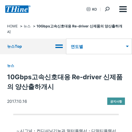
KO
HOME
뉴스
10Gbps고속신호대응 Re-driver 신제품의 양산출하개
시
뉴스Top
연도별
뉴스
10Gbps고속신호대응 Re-driver 신제품
의 양산출하개시
2017.10.16
공지사항
～시그널・컨디셔닝기능과 멀터플렉서・디멀티플렉서