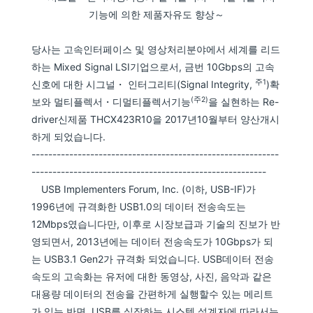
기능에 의한 제품자유도 향상～
당사는 고속인터페이스 및 영상처리분야에서 세계를 리드
하는 Mixed Signal LSI기업으로서, 금번 10Gbps의 고속
주1
신호에 대한 시그널・ 인터그리티(Signal Integrity,
)확
(주2)
보와 멀티플렉서・디멀티플렉서기능
을 실현하는 Re-
driver신제품 THCX423R10을 2017년10월부터 양산개시
하게 되었습니다.
-----------------------------------------------------------
--------------------------------------------------------
USB Implementers Forum, Inc. (이하, USB-IF)가
1996년에 규격화한 USB1.0의 데이터 전송속도는
12Mbps였습니다만, 이후로 시장보급과 기술의 진보가 반
영되면서, 2013년에는 데이터 전송속도가 10Gbps가 되
는 USB3.1 Gen2가 규격화 되었습니다. USB데이터 전송
속도의 고속화는 유저에 대한 동영상, 사진, 음악과 같은
대용량 데이터의 전송을 간편하게 실행할수 있는 메리트
가 있는 반면, USB를 실장하는 시스템 설계자에 따라서는