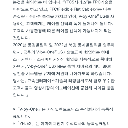
는것을 환영하는 바 입니다. ”YFCS시리즈”는 FPC기술을
바탕으로 하고 있고, FFC(Flexible Flat Cable)와는 다른
®
손실량・주파수 특성을 가지고 있어, V-by-One
US를 사
용하는 고객에게는 케이블 선택의 폭이 늘어나게 됩니다.
고객의 사용환경에 따른 케이블 선택이 가능해지게 되는
것입니다.
2020년 동경올림픽 및 2022년 북경 동계올림픽을 염두해
®
면서, 금후의 V-by-One
US기술보급에 협업하는 하네
스・커넥터・소재메이커와의 협업을 지속적으로 확대해
®
가면서, V-by-One
US기술을 통한 저비용의 4K、8K영
상전송 시스템을 유저에 제안해 나아가도록 하겠습니다.
당사는, 고속인터페이스기술의 리딩업체로서 금후 우수한
고객사들과 영상시장의 이노베이션에 공헌해 나아갈 방침
입니다.」
※「V-by-One」은 자인일렉트로닉스 주식회사의 등록상
표입니다.
※「YFLEX」는 야마이치전기 주식회사의 등록상표입니