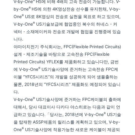
®
V-by-One
HS에 비해 4배의 고속 전송이 가능합니다. V-
®
by-One
HS에 의한 4K영상전송 선수를 유지한채, V-by-
®
One
US로 8K영상의 전송로 실현을 목표로 하고 있으며,
®
V-by-One
US기술보급에 협업중인 복수의 하네스・커
넥터・소재메이커와 전송로 개발에 협업을 진행중에 있습
니다.
야마이치전기 주식회사는, FPC(Flexible Printed Circuits)
설계・제조기술을 바탕으로 고속전송 FPC(Flexible
Printed Circuits) YFLEX를 제품화하고 있습니다만, 금번
®
에 V-by-One
US기술사양에 준거하는 고속전송 FPC케
이블 ”YFCS시리즈”의 개발을 성공하게 되어 샘플출하는
물론, 2018년의 ”YFCS시리즈” 제품화도 예정되어 있습니
다.
®
V-by-One
US기술사양에 준거하는 FPC케이블의 출하에
대해서, 당사 대표이사 다카다 야스히로는 다음과 같이 언
®
급하고 있습니다.「당사는, 2018년에 V-by-One
US기술
을 탑재한 ASSP제품의 릴리스를 계획하고 있으며, V-by-
®
One
US기술사양에 적용가능한 새로운 케이블이 제공되