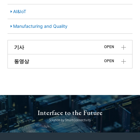
AI&IoT
Manufacturing and Quality
기사
OPEN
동영상
OPEN
Interface to the Future
- Solution by Smart Connectivity -