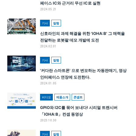
페이스 IC와 근거리 무선 IC로 실현
2024.05.21
기사
칼럼
신호라인의 과제 해결을 위한 'IOHA:B' 그 매력을
전달하는 로봇팔 데모 개발에 도전
2024.02.01
기사
칼럼
'커다란 스마트폰' 으로 변모하는 자동판매기, 영상
인터페이스 연장에 도전한다.
2024.01.05
비디오
제품소개
콘셉트
GPIO와 I2C를 묶어 보내다! 시리얼 트랜시버
「IOHA:B」컨셉 동영상
2023.10.30
기사
칼럼