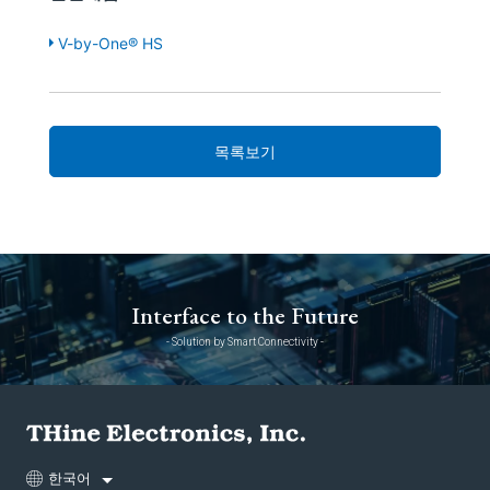
V-by-One® HS
목록보기
Interface to the Future
- Solution by Smart Connectivity -
한국어