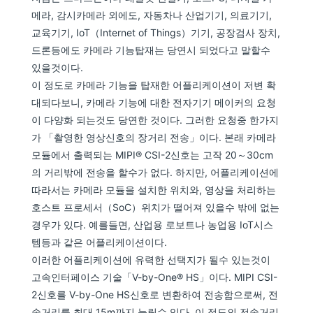
메라, 감시카메라 외에도, 자동차나 산업기기, 의료기기,
교육기기, IoT（Internet of Things）기기, 공장검사 장치,
드론등에도 카메라 기능탑재는 당연시 되었다고 말할수
있을것이다.
이 정도로 카메라 기능을 탑재한 어플리케이션이 저변 확
대되다보니, 카메라 기능에 대한 전자기기 메이커의 요청
이 다양화 되는것도 당연한 것이다. 그러한 요청중 한가지
가 「촬영한 영상신호의 장거리 전송」이다. 본래 카메라
모듈에서 출력되는 MIPI® CSI-2신호는 고작 20～30cm
의 거리밖에 전송을 할수가 없다. 하지만, 어플리케이션에
따라서는 카메라 모듈을 설치한 위치와, 영상을 처리하는
호스트 프로세서（SoC）위치가 떨어져 있을수 밖에 없는
경우가 있다. 예를들면, 산업용 로보트나 농업용 IoT시스
템등과 같은 어플리케이션이다.
이러한 어플리케이션에 유력한 선택지가 될수 있는것이
고속인터페이스 기술「V-by-One® HS」이다. MIPI CSI-
2신호를 V-by-One HS신호로 변환하여 전송함으로써, 전
송거리를 최대 15m까지 늘릴수 있다. 이 정도의 전송거리