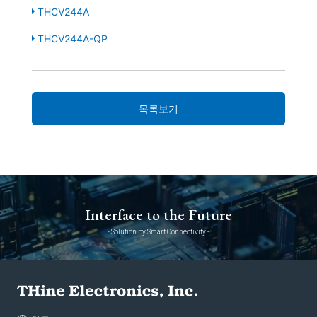
THCV244A
THCV244A-QP
목록보기
Interface to the Future
- Solution by Smart Connectivity -