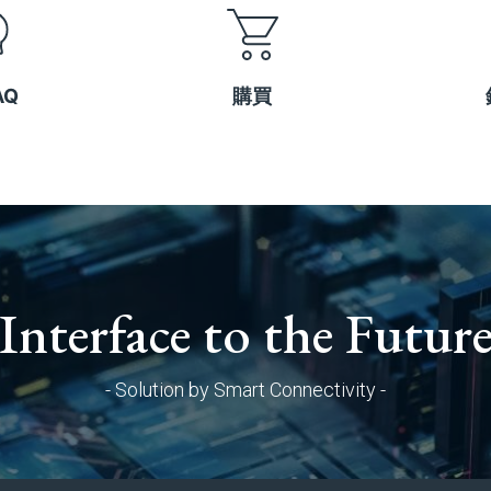
AQ
購買
Interface to the Futur
- Solution by Smart Connectivity -