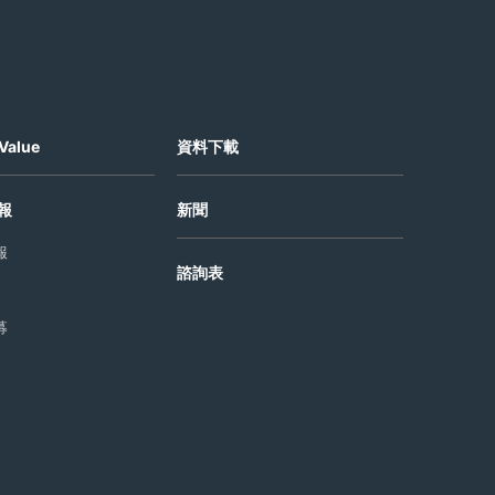
Value
資料下載
報
新聞
報
諮詢表
募