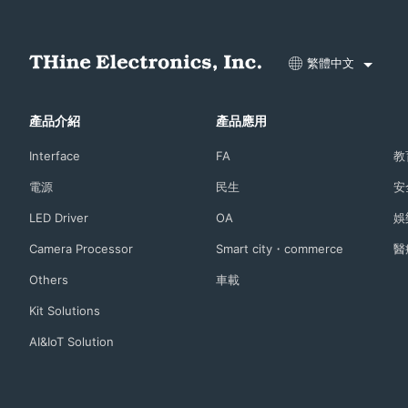
繁體中文
產品介紹
產品應用
Interface
FA
教
電源
民生
安
LED Driver
OA
娛
Camera Processor
Smart city・commerce
醫
Others
車載
Kit Solutions
AI&IoT Solution