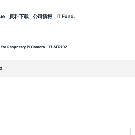
ue
資料下載
公司情報
IT Fund.
t for Raspberry Pi Camera - THSER102
2