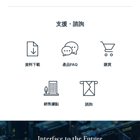
支援・諮詢
資料下載
產品FAQ
購買
銷售據點
諮詢
Interface to the Future