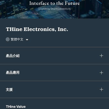
Interface to the Future
- Solution by Smart Connectivity -
繁體中文
產品介紹
產品應用
支援
THine Value