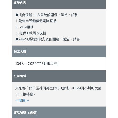
事業内容
●混合信號・LSI系統的開發・製造・銷售
1. 銷售半導體積體電路產品
2. VLSI開發
3. 提供IP執照＆支援
●AI&IoT系統解決方案的開發・製造・銷售
員工人數
134人（2025年12月末現在）
公司地址
東京都千代田區神田美土代町9號地1 JRE神田小川町大廈
3F（接待處）
≪地圖≫
電話號碼（總機）