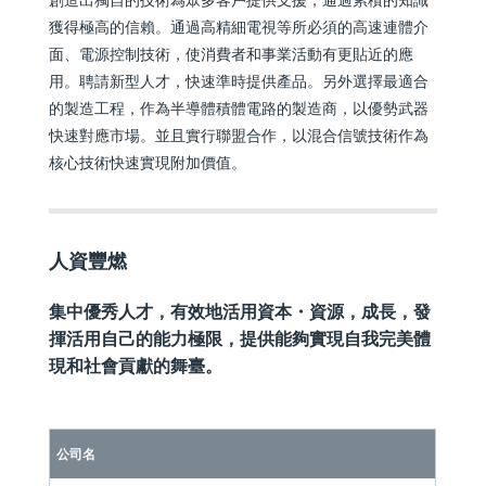
獲得極高的信賴。通過高精細電視等所必須的高速連體介
面、電源控制技術，使消費者和事業活動有更貼近的應
用。聘請新型人才，快速準時提供產品。另外選擇最適合
的製造工程，作為半導體積體電路的製造商，以優勢武器
快速對應市場。並且實行聯盟合作，以混合信號技術作為
核心技術快速實現附加價值。
人資豐燃
集中優秀人才，有效地活用資本・資源，成長，發
揮活用自己的能力極限，提供能夠實現自我完美體
現和社會貢獻的舞臺。
公司名