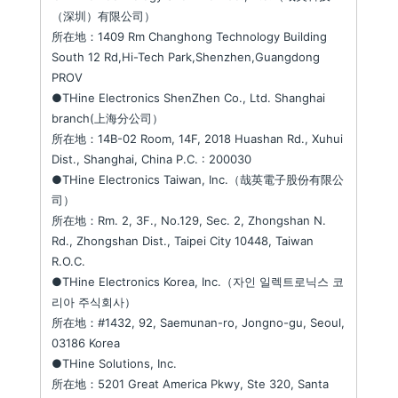
（深圳）有限公司）
所在地：1409 Rm Changhong Technology Building
South 12 Rd,Hi-Tech Park,Shenzhen,Guangdong
PROV
●THine Electronics ShenZhen Co., Ltd. Shanghai
branch(上海分公司）
所在地：14B-02 Room, 14F, 2018 Huashan Rd., Xuhui
Dist., Shanghai, China P.C. : 200030
●THine Electronics Taiwan, Inc.（哉英電子股份有限公
司）
所在地：Rm. 2, 3F., No.129, Sec. 2, Zhongshan N.
Rd., Zhongshan Dist., Taipei City 10448, Taiwan
R.O.C.
●THine Electronics Korea, Inc.（자인 일렉트로닉스 코
리아 주식회사）
所在地：#1432, 92, Saemunan-ro, Jongno-gu, Seoul,
03186 Korea
●THine Solutions, Inc.
所在地：5201 Great America Pkwy, Ste 320, Santa