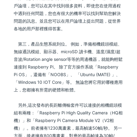
戶論壇，您可以在其中找到很多資料，即使您在使用過程
中遇到任何問題，您也有很大的機率可以找到幫助您解決
問題的訊息。並且您可以在用戶論壇上提出問題，從世界
各地的用戶那裡獲得答案。
第三，產品生態系統到位。 例如，準備相機鏡頭模組、
無線通訊模組、顯示器、microSD 讀卡機、溫度/濕度/超
音波/Rotation angle sensor等等的周邊機器，就能夠輕鬆
連接到 Raspberry Pi。 除了官方操作系統「Raspberry
Pi OS」，還備有「NOOBS」、 「Ubuntu (MATE) 」、
「Windows 10 IOT Core」等。 無論您將它用於哪種應用
上，您都擁有所需的硬體和軟體。
另外,這次發布的長距離傳輸套件可以連接的相機鏡頭模
組有兩種：「Raspberry Pi High Quality Camera（HQ相
機）」和「Raspberry Pi Camera Module V2（V2相
機）」。前者擁有1230萬畫素，最高幀速50幀/秒。 另一
方面，後者擁有800萬畫素，對應的最高幀速為30幀/