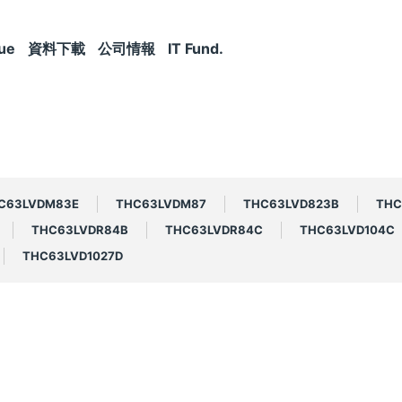
ue
資料下載
公司情報
IT Fund.
C63LVDM83E
THC63LVDM87
THC63LVD823B
THC
THC63LVDR84B
THC63LVDR84C
THC63LVD104C
THC63LVD1027D