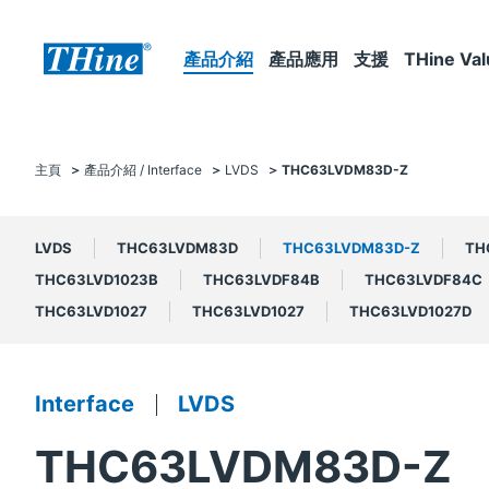
產品介紹
產品應用
支援
THine Val
主頁
產品介紹 / Interface
LVDS
THC63LVDM83D-Z
LVDS
THC63LVDM83D
THC63LVDM83D-Z
TH
THC63LVD1023B
THC63LVDF84B
THC63LVDF84C
THC63LVD1027
THC63LVD1027
THC63LVD1027D
Interface
LVDS
THC63LVDM83D-Z