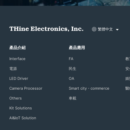
繁體中文
產品介紹
產品應用
Interface
FA
教
電源
民生
安
LED Driver
OA
娛
Camera Processor
Smart city・commerce
醫
Others
車載
Kit Solutions
AI&IoT Solution