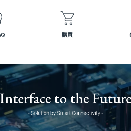
AQ
購買
Interface to the Futur
- Solution by Smart Connectivity -