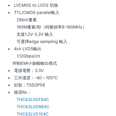
LVCMOS to LVDS 切換
TTL/CMOS parallel輸入
28bit/畫素
160M畫素/秒（時脈頻率8-160MHz）
支援1.2V-3.3V 輸入
可選擇edge sampling 輸入
4ch LVDS輸出
1.12Gbps/ch
抑制EMI小振幅輸出模式
電源電壓：3.3V
工作溫度：-40～105℃
封裝：TSSOP56
推奨Rx：
THC63LVDF84C
THC63LVDR84C
THC63LVD104C