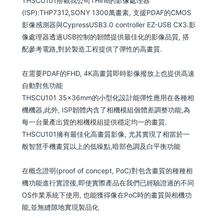
THSCU101搭載我公司THine的影像處理器
(ISP):THP7312,SONY 1300萬畫素, 支援PDAF的CMOS
影像感測器與CypressUSB3.0 controller EZ-USB CX3.影
像處理器透過USB控制的韌體提供最佳化的影像品質, 搭
配參考電路,對於製造工程提供了彈性的高畫質.
在需要PDAF的FHD, 4K高畫質即時影像撥放上也提供高速
自動對焦功能
THSCU101 35x36mm的小型化設計能彈性應用在各種相
機機器,此外, ISP韌體內含了相機模組個體差調整功能,為
每一台量產出貨的相機模組提供穩定均一的畫質.
THSCU101擁有最佳化高畫質影像, 尤其實現了相當於一
般智慧手機畫質以上的低噪點,暗部色調及白平衡功能
在概念證明(proof of concept, PoC)對包含畫質的種種相
機功能進行實證後,即使實際產品在我們已經驗證過的不同
OS作業系統下使用, 也能獲得像在PoC時的畫質與相機功
能,並無縫隙地實現製品化