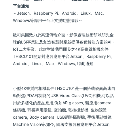
平台通知
～Jetson、Raspberry Pi、Android、Linux、Mac、
Windows等應用平台上支援動態攝影～
敝司集團致力於高速傳輸介面・影像處理技術領域領先全
球的LSI事業以及創造智慧財產並提供各種解決方案的AI・
IoT二大事業。此次對於我司開發之4K高畫質相機套件
THSCU101開始對應各應用平台Jetson、Raspberry Pi、
Android、Linux、Mac、Windows, 特此通知
小型4K畫質的相機套件THSCU101是一個搭載優異高速自
動對焦(PDAF)功能的USB Video Class(UVC)相機,可以活
用於多樣化的產品應用,例如AR glasses, 醫療用camera,
條碼機, 弱視專用眼鏡, 空拍機, 監控攝影機, 生物認證
camera, Body camera, USB網路攝影機, 手術用顯微鏡,
Machine Vision等.如今, 隨著支援各種應用平台Jetson,