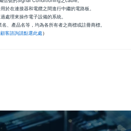
號的Signal Conditioning之cable。
器時用於在連接器和電纜之間進行中繼的電路板。
並通過處理來操作電子設備的系統。
業名、產品名等，均為各所有者之商標或註冊商標。
（
顧客諮詢請點選此處
）