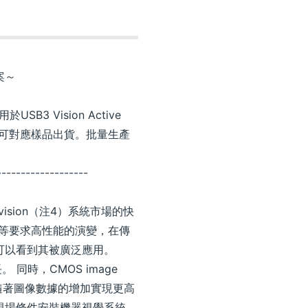
方案～
 Vision Active
經開始可對應樣品出貨。批量生產
-------------------
vision（注4）系統市場的快
等要求高性能的演變，在傳
可以看到其被廣泛應用。
同時，CMOS image
。隨著圖像數據的增加實現更高
現場條件安裝機器視覺系統，