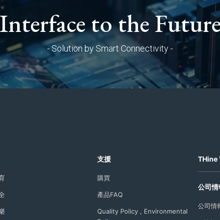
Interface to the Futur
- Solution by Smart Connectivity -
支援
THine 
育
購買
公司情
全
產品FAQ
公司情
樂
Quality Policy , Environmental