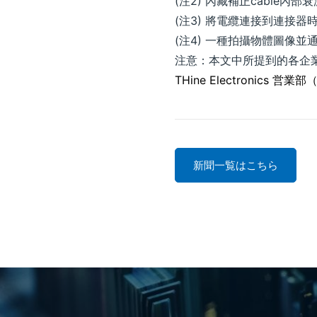
(注2) 內藏補正cable內部衰減信
(注3) 將電纜連接到連接
(注4) 一種拍攝物體圖像
注意：本文中所提到的各企
THine Electronics 営業部
新聞一覧はこちら