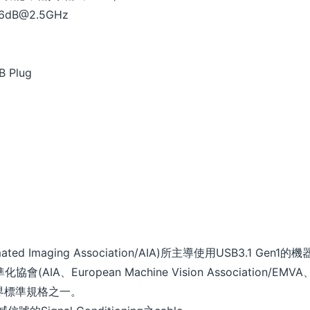
6dB@2.5GHz
B Plug
ted Imaging Association/AIA)所主導使用USB3.1 Ge
會(AIA、European Machine Vision Association/EMVA、Ja
証為世界標準規格之一。