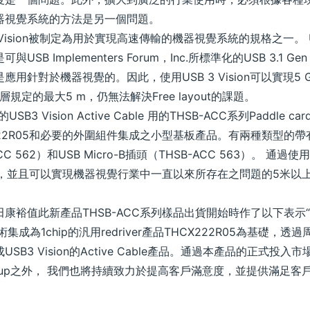
器視覺系統的方法是另一個問題。
ision被制定為用於實現高速傳輸的機器視覺系統的規格之一。 USB
B Implementers Forum，Inc.所標準化的USB 3.1 
用針對於機器視覺的。因此，使用USB 3 Vision可以實現5 
物理層規定的最大5 m，仍無法解決Free layout的課題。
B3 Vision Active Cable 用的THSB-ACC系列Paddl
HCX222R05和必要的外圍組件集成之小型基板產品。有兩種類型的
-ACC 562）和USB Micro-B插頭（THSB-ACC 563）。
ve Cable，並且可以實現機器視覺行業中一直以來所存在之問題的5米以上的
裕值此新產品THSB-ACC系列樣品出貨開始時作了以下表示“T
ning技術集成為1chip的汎用redriver產品THCX222R05為基
B3 Vision的Active Cable產品。通過本產品的正式投
的lineup之外， 我們也將持續致力於提高客戶滿意度，並提供滿足