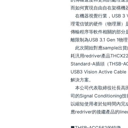
而如何實現自由自在架構機
在機器視覺行業，USB 3 V
理電信號的硬件（物理層）是可與US
傳輸程序等軟件相關的部分是應
離限制為USB 3.1 Gen 1
此次開始對應sample出貨的US
耗汎用redriver產品T
Standard-A插頭（THSB
USB3 Vision Acti
解決方案。
本公司代表取締役社長高田康
司的Signal Conditio
以縮短使用者於短時間內完成US
應redriver的後繼產品
■THSB-ACC562的特徴