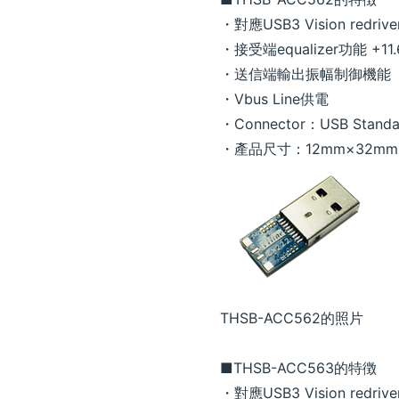
・對應USB3 Vision redri
・接受端equalizer功能 +11.
・送信端輸出振幅制御機能
・Vbus Line供電
・Connector：USB Standar
・產品尺寸：12mm×32mm
THSB-ACC562的照片
■THSB-ACC563的特徴
・對應USB3 Vision redri