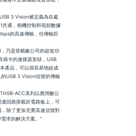
 3 Vision被定義為在處
Gen 1共通，相機控制和視頻數據
Gbps的高速傳輸，但傳輸距
e card，乃是搭載敝公司的超低功
帶有插卡的連接器形狀，USB
 通過使用本產品，可以很容易地組成
USB 3 Vision信號的傳輸
HSB-ACC系列以應用敝公
礎，透過周邊回路搭載於電路板上，可
入市場，除了更加充實高速信號對
客戶需求的解決方案。“