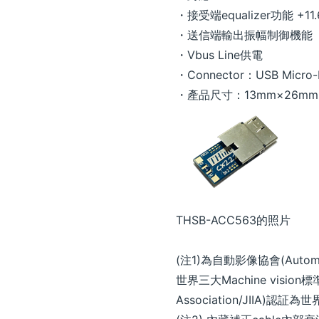
・接受端equalizer功能 +11.
・送信端輸出振幅制御機能
・Vbus Line供電
・Connector：USB Micro-
・產品尺寸：13mm×26mm
THSB-ACC563的照片
(注1)為自動影像協會(Automa
世界三大Machine vision標準化協
Association/JIIA)認