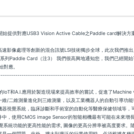
始提供對應USB3 Vision Active Cable之Paddle card解決
像處理等創新的混合訊號LSI技術獨步全球，此次我們推出用於USB3
ACC系列Paddle Card（注3） 我們很高興地通知您，我們已
開始對應。
----------------------------------------------------------------
表的IoT和A.I.應用於製造現場來提高效率的嘗試，促進了Machine 
一維/二維測量進化到三維測量，以及工業機器人的自動引導功能
機器視覺系統，臨床診斷和手術室的自動化等醫療保健領域等，
用CMOS image Sensor的智能相機最有可能在未來增長。 
器視覺系統功能的更高性能的需求, 圖像的更高分辨率被高度要求
度是一個問題。此外，擴大到廣泛的行業使用時，必須根據各種