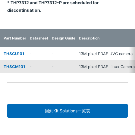
* THP7312 and THP7312-P are scheduled for
discontinuation.
Part Number
Datasheet
Design Guide
Description
THSCU101
-
-
13M pixel PDAF UVC camera
THSCM101
-
-
13M pixel PDAF Linux Camera
回到Kit Solutions一览表