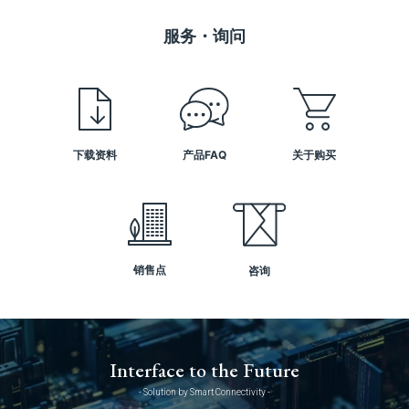
服务・询问
下载资料
产品FAQ
关于购买
销售点
咨询
Interface to the Future
- Solution by Smart Connectivity -