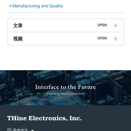
Manufacturing and Quality
文章
OPEN
视频
OPEN
Interface to the Future
- Solution by Smart Connectivity -
简体中文