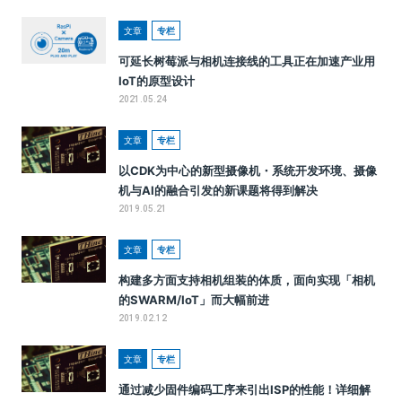
文章
专栏
可延长树莓派与相机连接线的工具正在加速产业用
IoT的原型设计
2021.05.24
文章
专栏
以CDK为中心的新型摄像机・系统开发环境、摄像
机与AI的融合引发的新课题将得到解决
2019.05.21
文章
专栏
构建多方面支持相机组装的体质，面向实现「相机
的SWARM/IoT」而大幅前进
2019.02.12
文章
专栏
通过减少固件编码工序来引出ISP的性能！详细解