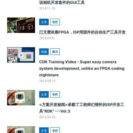
说相机开发套件的GUI工具
2018.11.29
文章
专栏
已无需依靠FPGA，ISP用固件的自动生产工具开发
2018.08.31
视频
展示
CDK Training Video - Super easy camera
system development, unlike an FPGA coding
nightmare
2018.08.14
文章
专栏
<方案开发秘闻>承载了工程师们情怀的ISP开发工
具“RDK” ---Vol.3
2016.03.02
文章
专栏