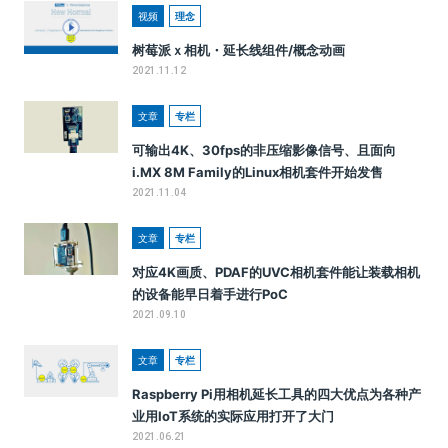
视频
理念
树莓派ｘ相机・延长线组件/概念动画
2021.11.12
文章
专栏
可输出4K、30fps的非压缩影像信号、且面向
i.MX 8M Family的Linux相机套件开始发售
2021.11.04
文章
专栏
对应4K画质、PDAF的UVC相机套件能让装载相机
的设备能早日着手进行PoC
2021.09.10
文章
专栏
Raspberry Pi用相机延长工具的四大优点为各种产
业用IoT系统的实际应用打开了大门
2021.06.21