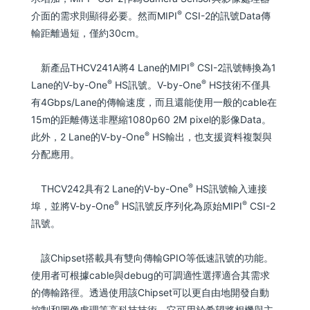
®
介面的需求則顯得必要。然而MIPI
CSI-2的訊號Data傳
輸距離過短，僅約30cm。
®
新產品THCV241A將4 Lane的MIPI
CSI-2訊號轉換為1
®
®
Lane的V-by-One
HS訊號。V-by-One
HS技術不僅具
有4Gbps/Lane的傳輸速度，而且還能使用一般的cable在
15m的距離傳送非壓縮1080p60 2M pixel的影像Data。
®
此外，2 Lane的V-by-One
HS輸出，也支援資料複製與
分配應用。
®
THCV242具有2 Lane的V-by-One
HS訊號輸入連接
®
®
埠，並將V-by-One
HS訊號反序列化為原始MIPI
CSI-2
訊號。
該Chipset搭載具有雙向傳輸GPIO等低速訊號的功能。
使用者可根據cable與debug的可調適性選擇適合其需求
的傳輸路徑。透過使用該Chipset可以更自由地開發自動
控制和圖像處理等高科技技術。它可用於希望將相機與主