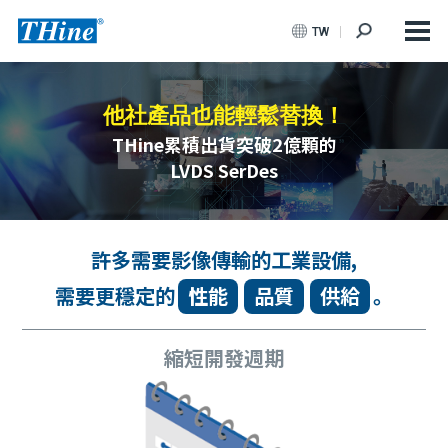
TW
他社產品也能輕鬆替換！
THine累積出貨突破2億顆的
LVDS SerDes
許多需要影像傳輸的工業設備,
需要更穩定的
性能
品質
供給
。
縮短開發週期