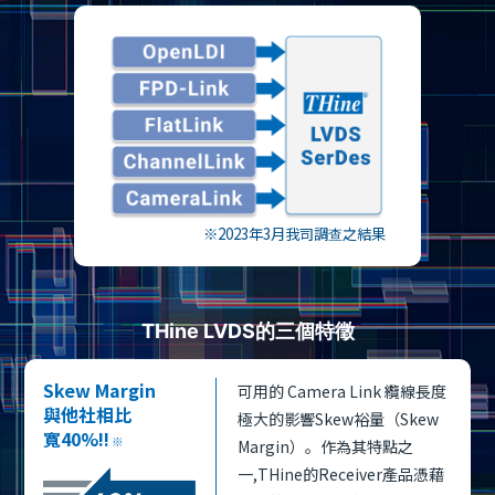
※2023年3月我司調查之結果
THine LVDS的三個特徵
Skew Margin
可用的 Camera Link 纜線長度
與他社相比
極大的影響Skew裕量（Skew
寬40%!!
※
Margin）。作為其特點之
一,THine的Receiver產品憑藉