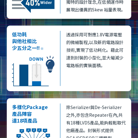
獨特的設計理念,在低頻運作時
展現出優異的Skew 裕量表現。
低功耗
透過採用可對應1.8V電源電壓
與他社相比
的微細製程,以及新的電路設計
少五分之一!!
※
技術,實現了低功耗化。藉此可
達到封裝的小型化,並大幅減少
電路板的實裝面積。
多樣化Package
除Serializer與De-Serializer
產品陣容
之外,亦包含Repeater在內,共
達18項產品
有18種LVDS產品,能夠輕鬆取代
他廠產品。封裝形式提供
BGA/QFP/SOP三種類型。