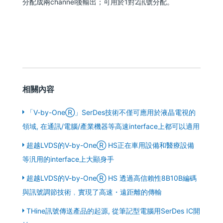
分配成兩channel後輸出；可用於1對2訊號分配。
相關內容
「V-by-OneⓇ」SerDes技術不僅可應用於液晶電視的
領域, 在通訊/電腦/產業機器等高速interface上都可以適用
超越LVDS的V-by-OneⓇ HS正在車用設備和醫療設備
等汎用的interface上大顯身手
超越LVDS的V-by-OneⓇ HS 透過高信賴性8B10B編碼
與訊號調節技術﹐實現了高速・遠距離的傳輸
THine訊號傳送產品的起源, 從筆記型電腦用SerDes IC開