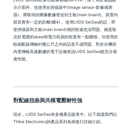
示介面外、也使用在掃描器中(Image sensor-影像感測
器)，將取得的圖像數據發送到主板(main board)。裝置內
部其實有一定的距離(圖4) 。使用LVDS SerDes的話，即
使掃描器和主板(main board)相距較遠也沒問題。雖是取
決於電纜的skew和電力耗損的程度有一點關係，但使用於
較細配線傳輸約幾公尺之內的話是不成問題。對於在機殼
內需傳輸高速數據的電子設備來說LVDS SerDes能充分發
會性能。
對配線扭曲與共模電壓耐性強
現在，LVDS SerDes有多種產品販售中。以下就讓我們以
THine Electronics的產品系列為例進行詳細介紹。