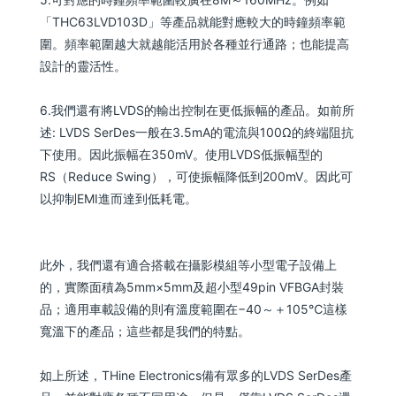
「THC63LVD103D」等產品就能對應較大的時鐘頻率範
圍。頻率範圍越大就越能活用於各種並行通路；也能提高
設計的靈活性。
6.我們還有將LVDS的輸出控制在更低振幅的產品。如前所
述: LVDS SerDes一般在3.5mA的電流與100Ω的終端阻抗
下使用。因此振幅在350mV。使用LVDS低振幅型的
RS（Reduce Swing），可使振幅降低到200mV。因此可
以抑制EMI進而達到低耗電。
此外，我們還有適合搭載在攝影模組等小型電子設備上
的，實際面積為5mm×5mm及超小型49pin VFBGA封裝
品；適用車載設備的則有溫度範圍在−40～＋105℃這樣
寬溫下的產品；這些都是我們的特點。
如上所述，THine Electronics備有眾多的LVDS SerDes產