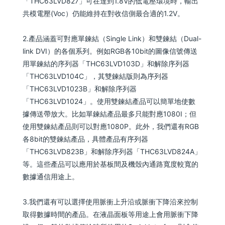
「THC63LVD827」可在達到1.8V的低電壓環境時，輸出
共模電壓(Voc）仍能維持在對收信側最合適的1.2V。
2.產品涵蓋可對應單鍊結（Single Link）和雙鍊結（Dual-
link DVI）的各個系列。例如RGB各10bit的圖像信號傳送
用單鍊結的序列器「THC63LVD103D」和解除序列器
「THC63LVD104C」，其雙鍊結版則為序列器
「THC63LVD1023B」和解除序列器
「THC63LVD1024」。使用雙鍊結產品可以簡單地使數
據傳送帶放大。比如單鍊結產品最多只能對應1080I；但
使用雙鍊結產品則可以對應1080P。此外，我們還有RGB
各8bit的雙鍊結產品，具體產品有序列器
「THC63LVD823B」和解除序列器「THC63LVD824A」
等。這些產品可以應用於基板間及機殼內通路寬度較寬的
數據通信用途上。
3.我們還有可以選擇使用脈衝上升沿或脈衝下降沿來控制
取得數據時間的產品。在液晶面板等用途上會用脈衝下降