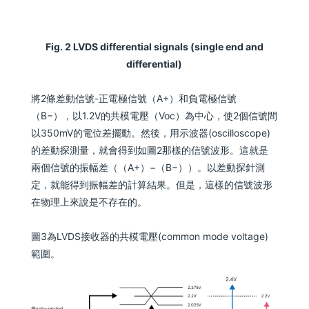
Fig. 2 LVDS differential signals (single end and
differential)
將2條差動信號-正電極信號（A+）和負電極信號
（B−），以1.2V的共模電壓（Voc）為中心，使2個信號間
以350mV的電位差擺動。然後，用示波器(oscilloscope)
的差動探測量，就會得到如圖2那樣的信號波形。這就是
兩個信號的振幅差（（A+）−（B−））。以差動探針測
定，就能得到振幅差的計算結果。但是，這樣的信號波形
在物理上來說是不存在的。
圖3為LVDS接收器的共模電壓(common mode voltage)
範圍。