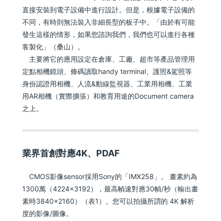
直接安裝到電子設備中進行設計。但是，根據電子設備的
不同，有時則無法裝入非細長型的板子中。「由於有可能
發生這樣的情形，如果您諮詢我們，我們也可以進行各種
客製化」（桑山）。
主要將它的應用設定在倉庫、工廠、超市等產品管理用
定點相機鏡頭、條碼讀取handy terminal、護照&駕照等
身份認證用相機、人流&動線監視器、工業用相機、工業
用AR相機（實際擴張）和教育用途的Document camera
之上。
業界首創對應4K、PDAF
CMOS影像sensor採用Sony的「IMX258」。 畫素約為
1300萬（4224×3192），最高幀速對應30幀/秒（輸出畫
素時3840×2160）（表1）。您可以拍攝所謂的 4K 解析
度的影像/圖像。