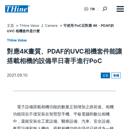
TW
主頁
THine Value
/
Camera
可使用 PoC且對應 4K・PDAF的
UVC 相機套件是什麼
THine Value
對應4K畫質、PDAF的UVC相機套件能讓
搭載相機的設備早日著手進行PoC
2021.09.10
文章
專欄
電子設備搭載相機功能的數量正朝增加之路前進。相機
功能現在不僅安裝在智慧型手機、平板電腦和數位相機
中，還能安裝在工業設備、醫療設備、汽車、安全設備、
教育設備和無人機中。搭載相機功能在現代已經成為一種