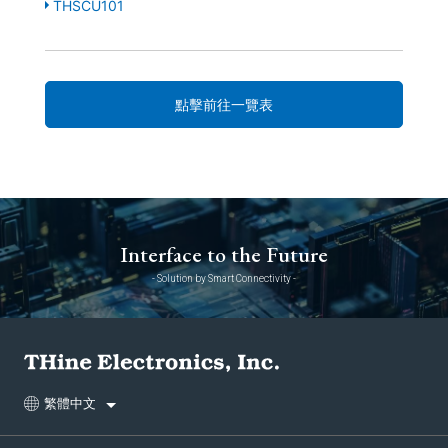
THSCU101
點擊前往一覽表
Interface to the Future
- Solution by Smart Connectivity -
繁體中文