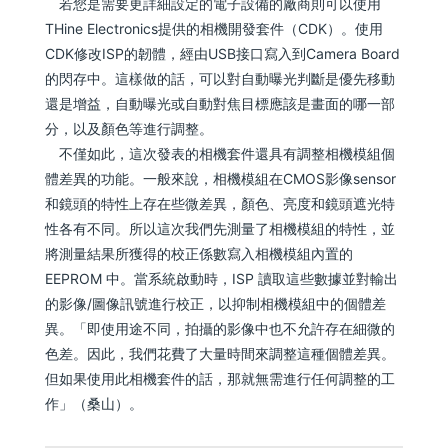
若您是需要更詳細設定的電子設備的廠商則可以使用
THine Electronics提供的相機開發套件（CDK）。使用
CDK修改ISP的韌體，經由USB接口寫入到Camera Board
的閃存中。這樣做的話，可以對自動曝光判斷是優先移動
還是增益，自動曝光或自動對焦目標應該是畫面的哪一部
分，以及顏色等進行調整。
不僅如此，這次發表的相機套件還具有調整相機模組個
體差異的功能。一般來說，相機模組在CMOS影像sensor
和鏡頭的特性上存在些微差異，顏色、亮度和鏡頭遮光特
性各有不同。所以這次我們先測量了相機模組的特性，並
將測量結果所獲得的校正係數寫入相機模組內置的
EEPROM 中。當系統啟動時，ISP 讀取這些數據並對輸出
的影像/圖像訊號進行校正，以抑制相機模組中的個體差
異。「即使用途不同，拍攝的影像中也不允許存在細微的
色差。因此，我們花費了大量時間來調整這種個體差異。
但如果使用此相機套件的話，那就無需進行任何調整的工
作」（桑山）。