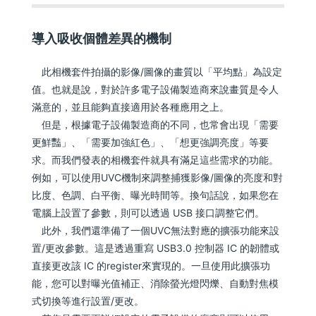
導入吸收個體差異的機制
此相機套件拍攝的影像/圖像的畫質以「平均點」為設定
值。也就是說，對於許多電子設備製造商來說畫質是令人
滿意的，並且能夠直接適用於各種應用之上。
但是，根據電子設備製造商的不同，也常會出現「需要
更鮮豔」、「需要加強紅色」、「想更強調亮度」等要
求。而我們發表的相機套件就具有滿足這些需求的功能。
例如，可以使用UVC機制來調整捕獲影像/圖像的亮度和對
比度、色調、白平衡、曝光時間等。換句話說，如果您在
電腦上設置了參數，則可以透過 USB 接口調整它們。
此外，我們還準備了一個UVC無法對應的擴張功能來設
置/更改參數。這是透過重寫 USB3.0 控制器 IC 的韌體或
直接更改該 IC 的register來實現的。一旦使用此擴張功
能，您可以對曝光值補正、消除螢光燈閃爍、自動對焦模
式切換等進行設置/更改。