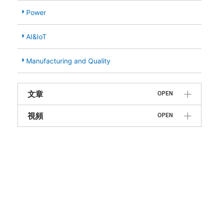
Power
AI&IoT
Manufacturing and Quality
文章
OPEN
視頻
OPEN