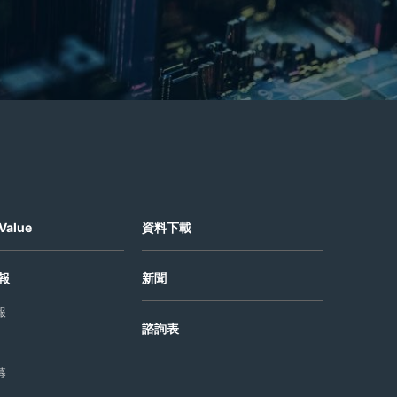
Value
資料下載
報
新聞
報
諮詢表
募