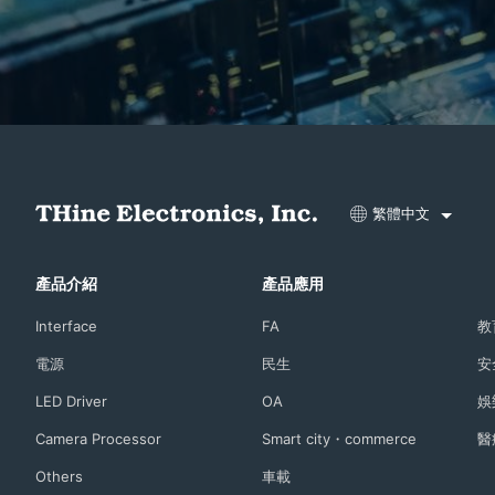
繁體中文
產品介紹
產品應用
Interface
FA
教
電源
民生
安
LED Driver
OA
娛
Camera Processor
Smart city・commerce
醫
Others
車載