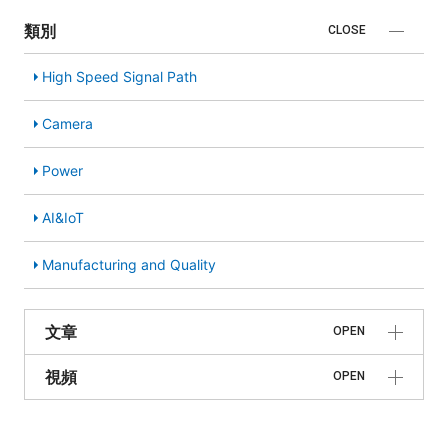
類別
CLOSE
High Speed Signal Path
Camera
Power
AI&IoT
Manufacturing and Quality
文章
OPEN
視頻
OPEN