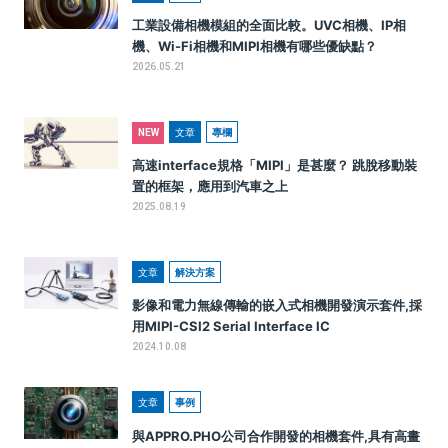
工業設備相機模組的全面比較。UVC相機、IP相
機、Wi-Fi相機和MIPI相機有哪些優缺點？
2026.05.21
文章
專欄
NEW
高速interface規格「MIPI」是甚麼？ 跳脫移動裝
置的框架，應用到汽車之上
2025.08.19
文章
解決方案
影像和電力無線傳輸的嵌入式相機開發演示套件,採
用MIPI-CSI2 Serial Interface IC
2024.10.08
文章
事例
與APPRO.PHO公司合作開發的相機套件,具有高畫