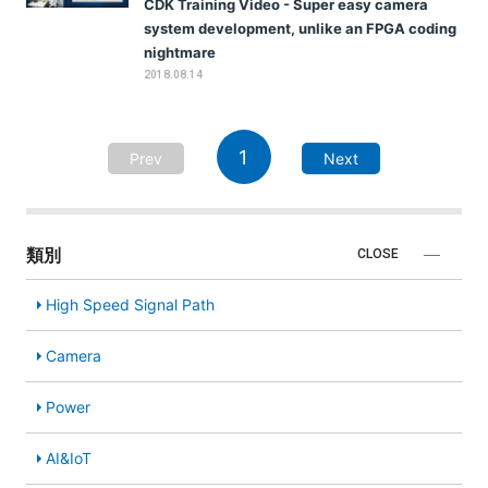
CDK Training Video - Super easy camera
system development, unlike an FPGA coding
nightmare
2018.08.14
1
Prev
Next
類別
CLOSE
High Speed Signal Path
Camera
Power
AI&IoT