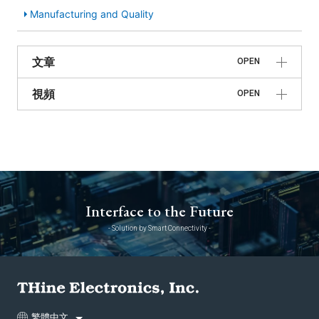
Manufacturing and Quality
文章
OPEN
視頻
OPEN
Interface to the Future
- Solution by Smart Connectivity -
繁體中文