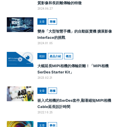
質影像和長距離傳輸的特徵
2024.06.27
文章
專欄
變身「大型智慧手機」的自動販賣機 擴展影像
Interface的挑戰
2024.01.05
視頻
產品介紹
概念
大幅延長MIPI相機的傳輸距離！「MIPI相機
SerDes Starter Kit」
2023.02.21
文章
專欄
嵌入式相機的SerDes套件,顯著縮短MIPI相機
Cable延長設計時間
2022.10.25
文章
事例