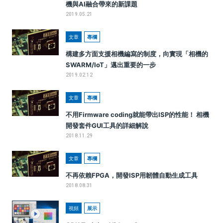
機與AI融合帶來的新課題
2019.05.21
文章
專欄
構建多方面支援相機編寫的制度，向實現「相機的
SWARM/IoT」邁出重要的一步
2019.02.12
文章
專欄
不用Firmware coding就能帶出ISP的性能！ 相機
開發套件GUI工具的詳細解說
2018.11.29
文章
專欄
不再依賴FPGA，開發ISP用韌體自動生成工具
2018.08.31
視頻
展示