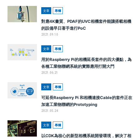
文章
專欄
對應4K畫質、PDAF的UVC相機套件能讓搭載相機
的設備早日著手進行PoC
2021.09.10
文章
專欄
用於Raspberry Pi的相機延長套件的四大優點，為
各種工業物聯網系統的實際應用打開大門
2021.06.21
文章
專欄
可延長Raspberry Pi 和相機連接Cable的套件正在
加速工業物聯網的Prototyping
2021.05.24
文章
專欄
以CDK為核心的新型相機系統開發環境，解決了相