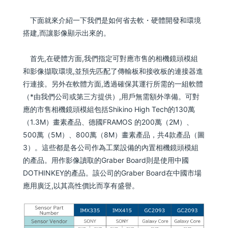
下面就來介紹一下我們是如何省去軟・硬體開發和環境
搭建,而讓影像顯示出來的。
首先,在硬體方面,我們指定可對應市售的相機鏡頭模組
和影像擷取環境,並預先匹配了傳輸板和接收板的連接器進
行連接。另外在軟體方面,透過確保其運行所需的一組軟體
（*由我們公司或第三方提供）,用戶無需額外準備。可對
應的市售相機鏡頭模組包括Shikino High Tech的130萬
（1.3M）畫素產品、德國FRAMOS 的200萬（2M）、
500萬（5M）、800萬（8M）畫素產品，共4款產品（圖
3）。這些都是各公司作為工業設備的內置相機鏡頭模組
的產品。用作影像讀取的Graber Board則是使用中國
DOTHINKEY的產品。該公司的Graber Board在中國市場
應用廣泛,以其高性價比而享有盛譽。