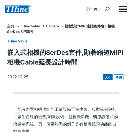
TW
主頁
THine Value
/
Camera
輕鬆設計MIPI遠距離傳輸！相機
SerDes入門套件
THine Value
嵌入式相機的SerDes套件,顯著縮短MIPI
相機Cable延長設計時間
2022.10.25
文章
專欄
配有內置相機功能的工業設備不在少數。典型範例包括
工廠生產線的檢查/測量設備、監視攝影機、醫療設備和物
流運輸系統。另一個更熟悉的例子是有相機鏡頭功能的自
動販賣機。