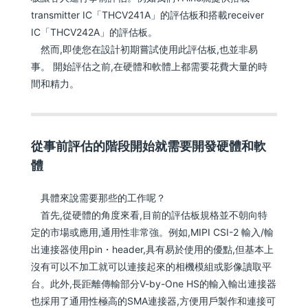
transmitter IC「THCV241A」的評估板和搭載receiver
IC「THCV242A」的評估板。
然而,即使您在設計初期嘗試使用此評估板,也並非易
事。 開始評估之前,在硬體和軟體上都需要花費大量的時
間和精力。
從事前評估的階段開始就需要開發硬體和軟
體
具體來說需要那些的工作呢？
首先,從硬體的角度來看,目前的評估板規格並不朝向特
定的市場或應用,通用性非常強。例如,MIPI CSI-2 輸入/輸
出連接器使用pin・header,具有易於使用的優點,但基本上
沒有可以不加工就可以連接起來的相機模組或影像讀取平
台。此外,長距離傳輸部分V-by-One HS的輸入輸出連接器
也採用了通用性極高的SMA連接器,方便用戶製作和連接可