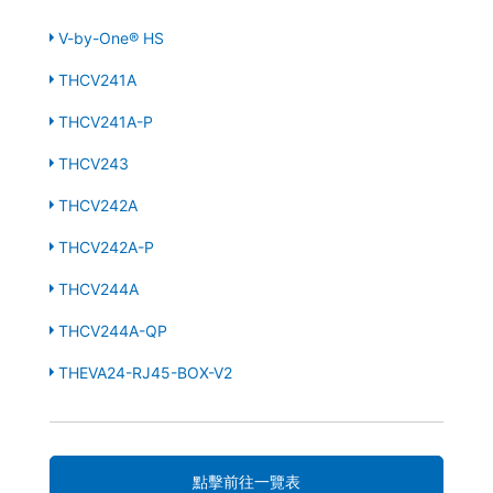
V-by-One® HS
THCV241A
THCV241A-P
THCV243
THCV242A
THCV242A-P
THCV244A
THCV244A-QP
THEVA24-RJ45-BOX-V2
點擊前往一覽表