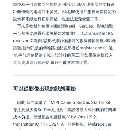
轉換為任何連接器的規格,但連接到 SMA 連接器並支持遠
距離傳輸的電纜並不多見。因此,即使用戶想要連接特定的
設備和電纜進行初步評估，也無法避免硬體工作。
再來是軟體的角度,相機鏡頭模組、SerDes、影像讀取
平台都需要設置和環境搭建才能運行。以transmitter IC/
receiver IC為例,需要根據影像訊號的數據傳輸速度和影像
訊號/控制訊號的傳輸路徑配置來描述register code。通
常,事前評估是為了減少設計後的重工,但如果像這樣投入
大量資源進行預評估,最終可能會本末倒置。
可以從影像出現的狀態開始
因此,我們準備了「MIPI Camera SerDes Starter Kit」,
專注於減少將SerDes應用於工業設備嵌入式相機的時間和
成本負擔。硬體配置包括搭載 V-by-One HS 的
transmitter IC「THCV241A」的傳輸板、搭載receiver