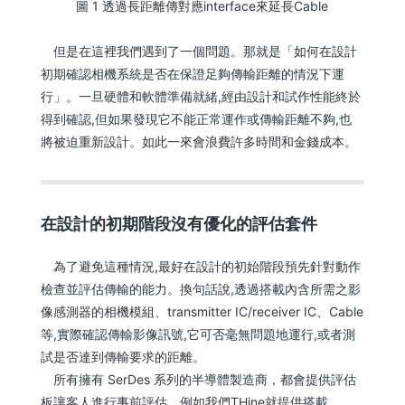
圖 1 透過長距離傳對應interface來延長Cable
但是在這裡我們遇到了一個問題。那就是「如何在設計
初期確認相機系統是否在保證足夠傳輸距離的情況下運
行」。一旦硬體和軟體準備就緒,經由設計和試作性能終於
得到確認,但如果發現它不能正常運作或傳輸距離不夠,也
將被迫重新設計。如此一來會浪費許多時間和金錢成本。
在設計的初期階段沒有優化的評估套件
為了避免這種情況,最好在設計的初始階段預先針對動作
檢查並評估傳輸的能力。換句話說,透過搭載內含所需之影
像感測器的相機模組、transmitter IC/receiver IC、Cable
等,實際確認傳輸影像訊號,它可否毫無問題地運行,或者測
試是否達到傳輸要求的距離。
所有擁有 SerDes 系列的半導體製造商，都會提供評估
板讓客人進行事前評估。例如我們THine就提供搭載