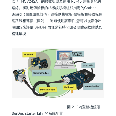
IC「THCV242A」的接收板以及使用 RJ-45 連接器的網
路線。將對應傳輸板的相機鏡頭模組和指定的Graber
Board（圖像讀取設備）連接到接收板,傳輸板和接收板用
網路線相連接（圖2）。透過使用該套件,您可以從影像出
現開始來評估 SerDes,而無需花時間開發硬體或軟體以及
構建環境。
圖 2 「內置相機鏡頭
SerDes starter kit」的系統配置