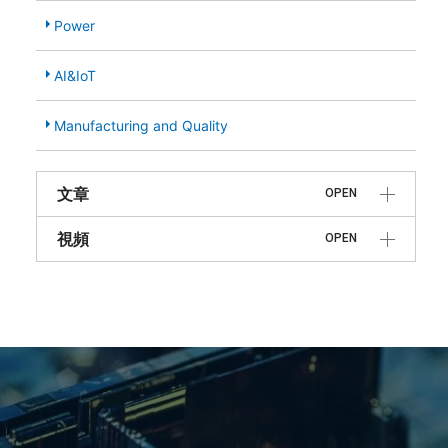
Power
AI&IoT
Manufacturing and Quality
文章
OPEN
視頻
OPEN