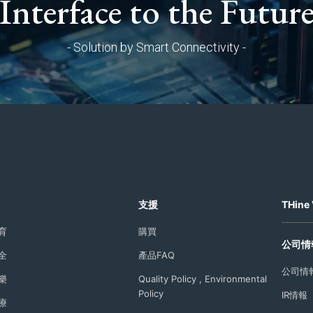
Interface to the Futur
- Solution by Smart Connectivity -
支援
THine 
育
購買
公司情
全
產品FAQ
公司情
樂
Quality Policy , Environmental
Policy
IR情報
療