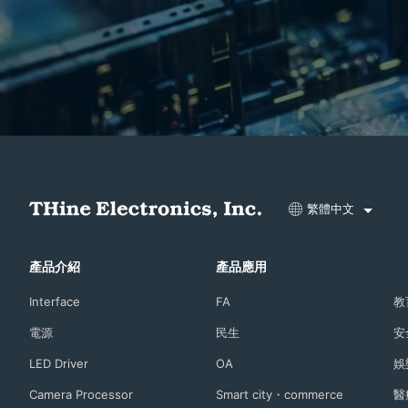
繁體中文
產品介紹
產品應用
Interface
FA
教
電源
民生
安
LED Driver
OA
娛
Camera Processor
Smart city・commerce
醫