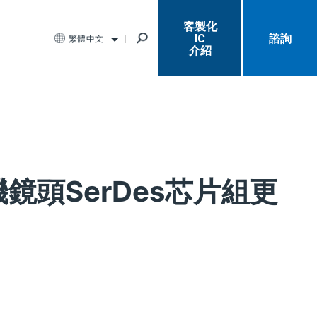
客製化
IC
諮詢
繁體中文
介紹
機鏡頭SerDes芯片組更