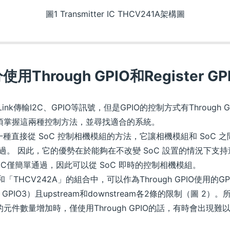
圖1 Transmitter IC THCV241A架構圖
使用Through GPIO和Register GP
傳輸I2C、GPIO等訊號，但是GPIO的控制方式有Through GPIO
須掌握這兩種控制方法，並尋找適合的系統。
一種直接從 SoC 控制相機模組的方法，它讓相機模組和 SoC 之間的Tr
在一樣通過。 因此，它的優勢在於能夠在不改變 SoC 設置的情況下
eceiver IC僅簡單通過，因此可以從 SoC 即時的控制相機模組。
「THCV242A」的組合中，可以作為Through GPIO使用的G
O2、GPIO3）且upstream和downstream各2條的限制（圖
制的元件數量增加時，僅使用Through GPIO的話，有時會出現