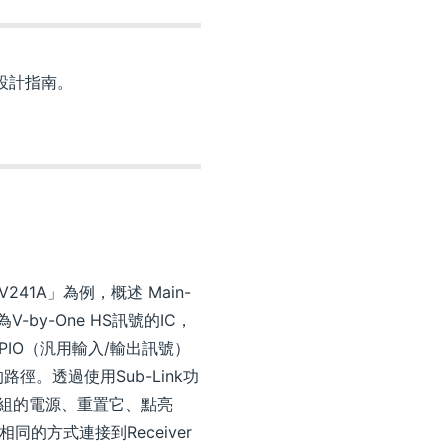
的設計指南。
CV241A」為例，概述 Main-
為V-by-One HS訊號的IC，
和GPIO（汎用輸入/輸出訊號）
訊號的路徑。透過使用Sub-Link功
相機模組的電源、重置它、點亮
 相同的方式連接到Receiver