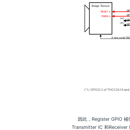
因此，Register GPIO 補
Transmitter IC 和Re