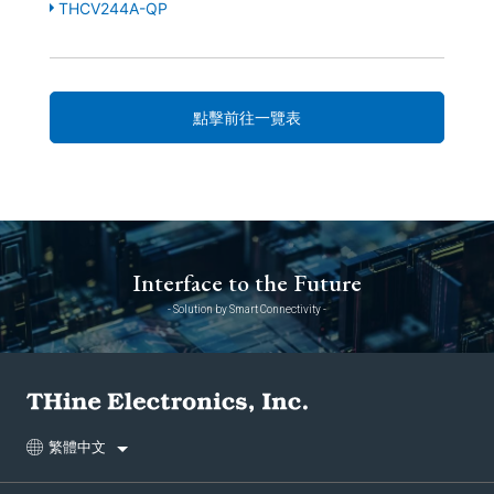
THCV244A-QP
點擊前往一覽表
Interface to the Future
- Solution by Smart Connectivity -
繁體中文