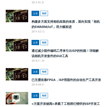
2019.05.21
文章
专栏
构建多方面支持相机组装的体质，面向实现「相机
的SWARM/IoT」而大幅前进
2019.02.12
文章
专栏
通过减少固件编码工序来引出ISP的性能！详细解
说相机开发套件的GUI工具
2018.11.29
文章
专栏
已无需依靠FPGA，ISP用固件的自动生产工具开发
2018.08.31
文章
专栏
<方案开发秘闻>承载了工程师们情怀的ISP开发工