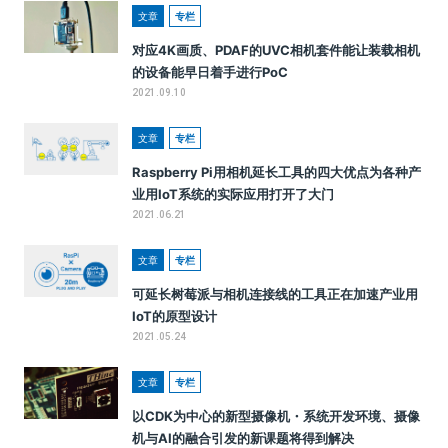
文章
专栏
对应4K画质、PDAF的UVC相机套件能让装载相机
的设备能早日着手进行PoC
2021.09.10
文章
专栏
Raspberry Pi用相机延长工具的四大优点为各种产
业用IoT系统的实际应用打开了大门
2021.06.21
文章
专栏
可延长树莓派与相机连接线的工具正在加速产业用
IoT的原型设计
2021.05.24
文章
专栏
以CDK为中心的新型摄像机・系统开发环境、摄像
机与AI的融合引发的新课题将得到解决