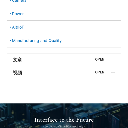
Camera
Power
AI&IoT
Manufacturing and Quality
文章
OPEN
视频
OPEN
Interface to the Future
- Solution by Smart Connectivity -